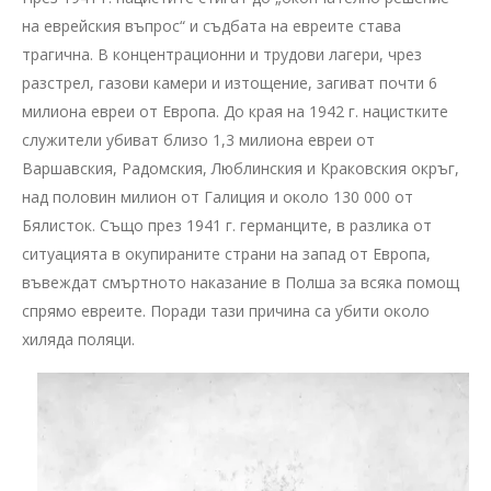
на еврейския въпрос“ и съдбата на евреите става
трагична. В концентрационни и трудови лагери, чрез
разстрел, газови камери и изтощение, загиват почти 6
милиона евреи от Европа. До края на 1942 г. нацистките
служители убиват близо 1,3 милиона евреи от
Варшавския, Радомския, Люблинския и Краковския окръг,
над половин милион от Галиция и около 130 000 от
Бялисток. Също през 1941 г. германците, в разлика от
ситуацията в окупираните страни на запад от Европа,
въвеждат смъртното наказание в Полша за всяка помощ
спрямо евреите. Поради тази причина са убити около
хиляда поляци.