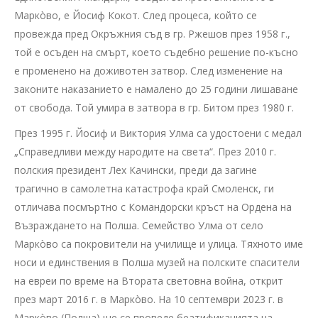
Маркòво, е Йосиф Кокот. След процеса, който се
провежда пред Окръжния съд в гр. Ржешов през 1958 г.,
той е осъден на смърт, което съдебно решение по-късно
е променено на доживотен затвор. След изменение на
законите наказанието е намалено до 25 години лишаване
от свобода. Той умира в затвора в гр. Битом през 1980 г.
През 1995 г. Йосиф и Виктория Улма са удостоени с медал
„Справедливи между народите на света“. През 2010 г.
полския президент Лех Качински, преди да загине
трагично в самолетна катастрофа край Смоленск, ги
отличава посмъртно с Командорски кръст на Ордена на
Възраждането на Полша. Семейство Улма от село
Маркòво са покровители на училище и улица. Тяхното име
носи и единствения в Полша музей на полските спасители
на евреи по време на Втората световна война, открит
през март 2016 г. в Маркòво. На 10 септември 2023 г. в
Маркòво (Полша) ще се проведе беатификацията на