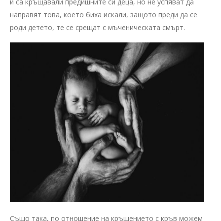
и са кръщавали предишните си деца, но не успяват да
направят това, което биха искали, защото преди да се
роди детето, те се срещат с мъченическата смърт.
Също така, по отношение на кръщението с кръв можем