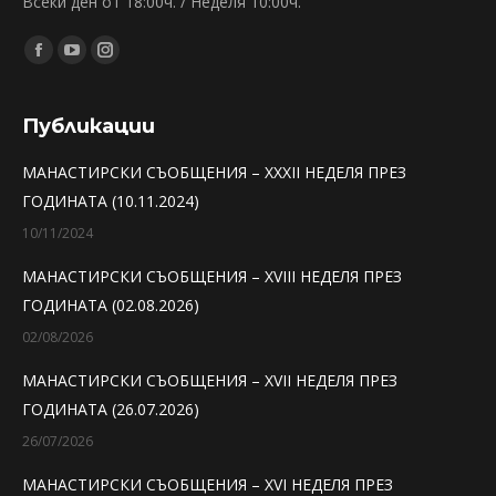
Всеки ден от 18:00ч. / Неделя 10:00ч.
Find us on:
Facebook
YouTube
Instagram
page
page
page
opens
opens
opens
Публикации
in
in
in
МАНАСТИРСКИ СЪОБЩЕНИЯ – XXXII НЕДЕЛЯ ПРЕЗ
new
new
new
ГОДИНАТА (10.11.2024)
window
window
window
10/11/2024
МАНАСТИРСКИ СЪОБЩЕНИЯ – XVIII НЕДЕЛЯ ПРЕЗ
ГОДИНАТА (02.08.2026)
02/08/2026
МАНАСТИРСКИ СЪОБЩЕНИЯ – XVII НЕДЕЛЯ ПРЕЗ
ГОДИНАТА (26.07.2026)
26/07/2026
МАНАСТИРСКИ СЪОБЩЕНИЯ – XVI НЕДЕЛЯ ПРЕЗ