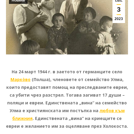
Новини
сеп.
3
2023
На 24 март 1944 г. в заетото от германците село
Маркòво
(Полша), членовете от семейство Улма,
които предоставят помощ на преследваните евреи,
са убити чрез разстрел. Тогава загиват 17 души –
поляци и евреи. Единствената „вина“ на семейство
Улма е християнската им постъпка на
любов към
ближния
. Единствената „вина“ на криещите се
евреи е желанието им за оцеляване през Холокоста.