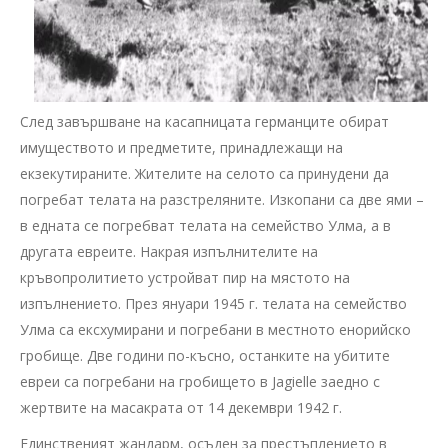
След завършване на касапницата германците обират
имуществото и предметите, принадлежащи на
екзекутираните. Жителите на селото са принудени да
погребат телата на разстреляните. Изкопани са две ями –
в едната се погребват телата на семейство Улма, а в
другата евреите. Накрая изпълнителите на
кръвопролитието устройват пир на мястото на
изпълнението. През януари 1945 г. телата на семейство
Улма са ексхумирани и погребани в местното енорийско
гробище. Две години по-късно, останките на убитите
евреи са погребани на гробището в Jagielle заедно с
жертвите на масакрата от 14 декември 1942 г.
Единственият жандарм, осъден за престъплението в