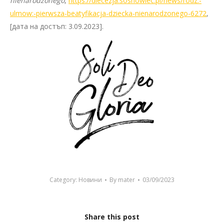
nienarodzonego
,
https://diecezja.sosnowiec.pl/news/rodz.-
ulmow:-pierwsza-beatyfikacja-dziecka-nienarodzonego-6272
,
[дата на достъп: 3.09.2023].
Category:
Новини
By
mater
03/09/2023
Share this post