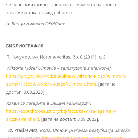
че човешкият живот започва от момента на своето
зачатие и така осъжда аборта.
о. Венци Николов OFMConv
___________________________________________________________________
БИБЛИОГРАФИЯ
П. Кочумов, в-к Истина-Veritas, бр. 8 (2011), с. 3.
Wiktoria
i
Józef Ulmowie – samarytanie z Markowej
,
https://ipn.gov.pl/pl/rodzina-ulmow/wiktoria-i-jozef-ulmowie-
samar/175558,Wiktoria-i-Jozef-Ulmowie.html
, [дата на
достъп: 3.09.2023].
Какви са лагерите в „Акция Райнхард“?
,
https://aboutholocaust.org/bg/facts/kakvi-sa-lagerite-v-
akcziya-rajnhard
, [дата на достъп: 3.09.2023].
Sz. Praśkiewicz,
Rodz. Ulmów: pierwsza beatyfikacja dziecka