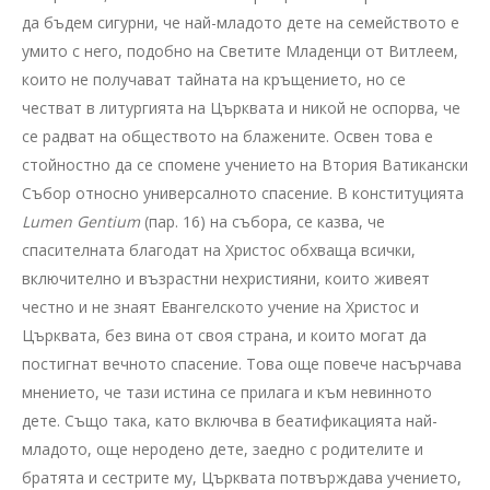
да бъдем сигурни, че най-младото дете на семейството е
умито с него, подобно на Светите Младенци от Витлеем,
които не получават тайната на кръщението, но се
честват в литургията на Църквата и никой не оспорва, че
се радват на обществото на блажените. Освен това е
стойностно да се спомене учението на Втория Ватикански
Събор относно универсалното спасение. В конституцията
Lumen Gentium
(пар. 16) на събора, се казва, че
спасителната благодат на Христос обхваща всички,
включително и възрастни нехристияни, които живеят
честно и не знаят Евангелското учение на Христос и
Църквата, без вина от своя страна, и които могат да
постигнат вечното спасение. Това още повече насърчава
мнението, че тази истина се прилага и към невинното
дете. Също така, като включва в беатификацията най-
младото, още неродено дете, заедно с родителите и
братята и сестрите му, Църквата потвърждава учението,