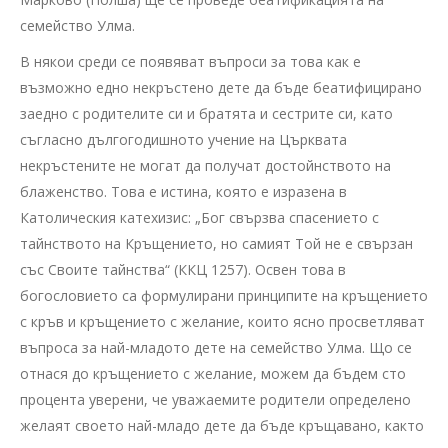
семейство Улма.
В някои среди се появяват въпроси за това как е
възможно едно некръстено дете да бъде беатифицирано
заедно с родителите си и братята и сестрите си, като
съгласно дългогодишното учение на Църквата
некръстените не могат да получат достойнството на
блаженство. Това е истина, която е изразена в
Католическия катехизис: „Бог свързва спасението с
тайнството на Кръщението, но самият Той не е свързан
със Своите тайнства“ (ККЦ 1257). Освен това в
богословието са формулирани принципите на кръщението
с кръв и кръщението с желание, които ясно просветляват
въпроса за най-младото дете на семейство Улма. Що се
отнася до кръщението с желание, можем да бъдем сто
процента уверени, че уважаемите родители определено
желаят своето най-младо дете да бъде кръщавано, както