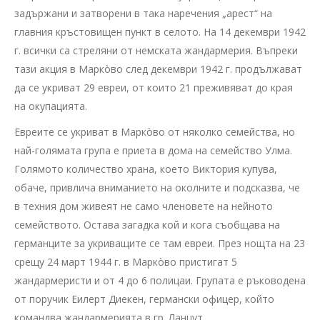
задържани и затворени в така наречения „арест“ на
главния кръстовищен пункт в селото. На 14 декември 1942
г. всички са стреляни от немската жандармерия. Въпреки
тази акция в Маркòво след декември 1942 г. продължават
да се укриват 29 евреи, от които 21 преживяват до края
на окупацията.
Евреите се укриват в Маркòво от няколко семейства, но
най-голямата група е приета в дома на семейство Улма.
Голямото количество храна, което Виктория купува,
обаче, привлича вниманието на околните и подсказва, че
в техния дом живеят не само членовете на нейното
семейството. Остава загадка кой и кога съобщава на
германците за укриващите се там евреи. През нощта на 23
срещу 24 март 1944 г. в Маркòво пристигат 5
жандармеристи и от 4 до 6 полицаи. Групата е ръководена
от поручик Еилерт Диекен, германски офицер, който
командва жандармерията в гр. Ланцут.