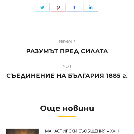
Share
Share
Share
Share
on
on
on
on
Twitter
Pinterest
Facebook
LinkedIn
Post
PREVIOUS
navigation
РАЗУМЪТ ПРЕД СИЛАТА
Previous
post:
NEXT
СЪЕДИНЕНИЕ НА БЪЛГАРИЯ 1885 г.
Next
post:
Още новини
МАНАСТИРСКИ СЪОБЩЕНИЯ – XVIII