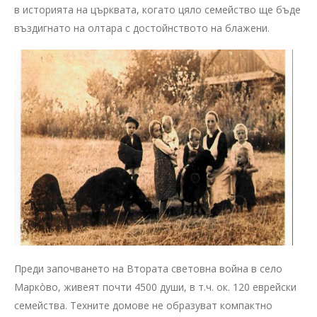
в историята на църквата, когато цяло семейство ще бъде
въздигнато на олтара с достойнството на блажени.
Преди започването на Втората световна война в село
Маркòво, живеят почти 4500 души, в т.ч. ок. 120 еврейски
семейства. Техните домове не образуват компактно