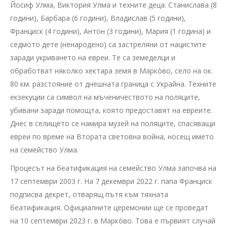
Йосиф Улма, Виктория Улма и техните деца: Станислава (8
години), Барбара (6 години), Владислав (5 години),
Франциск (4 години), Антон (3 години), Мария (1 година) и
седмото дете (ненародено) са застреляни от нацистите
заради укриването на евреи. Те са земеделци и
обработват няколко хектара земя в Маркòво, село на ок.
80 км. разстояние от днешната граница с Украйна. Техните
екзекуции са символ на мъченичеството на поляците,
убивани заради помощта, която предоставят на евреите.
Днес в селището се намира музей на поляците, спасяващи
евреи по време на Втората световна война, носещ името
на семейство Улма.
Процесът на беатификация на семейство Улма започва на
17 септември 2003 г. На 7 декември 2022 г. папа Франциск
подписва декрет, отварящ пътя към тяхната
беатификация. Официалните церемонии ще се проведат
на 10 септември 2023 г. в Маркòво. Това е първият случай