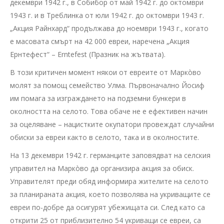
декември 1942 г., в Собибор от май 1942 г. до октомври
1943 г. и в Треблинка от юли 1942 г. до октомври 1943 г.
„Акция Райнхард“ продължава до ноември 1943 г., когато
e масовата смърт на 42 000 евреи, наречена „Акция
Ернтефест“ – Erntefest (Празник на жътвата).
В този критичен момент някои от евреите от Маркòво
молят за помощ семейство Улма. Първоначално Йосиф
им помага за изграждането на подземни бункери в
околността на селото. Това обаче не е ефективен начин
за оцеляване – нацистките окупатори провеждат случайни
обиски за евреи както в селото, така и в околностите.
На 13 декември 1942 г. германците заповядват на селския
управител на Маркòво да организира акция за обиск.
Управителят преди обяд информира жителите на селото
за планираната акция, което позволява на укриващите се
евреи по-добре да осигурят убежищата си. След като са
открити 25 от приблизително 54 укриващи се евреи, са