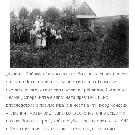
„Акцията Райнхард“ е масовото избиване на евреи в онези
части на Полша, които не са анексирани от Германия,
основно в лагерите за унищожение Треблинка, Собибор и
Белжец. Операцията е започната през 1941 г., но
впоследствие е преименувана в чест на Райнхард Хайдрих
– главният мозък зад нацисткото „окончателно решение
на еврейския въпрос“, който е убит през пролетта на 1942
г. Умъртвявания се извършват в Белжец от март до