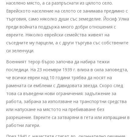
населено място, а са разпръснати из цялото село.
Еврейското население на селото се занимава предимно с
търговия, само няколко души със земеделие. Йосиф Улма
преди войната поддържа много добри отношения с
евреите. Няколко еврейски семейства живеят на
съседните му парцели, а с други търгува със собствените
си зеленчуци.
Военният терор бързо започва да набира тежки
последици. На 23 ноември 1939 г. влиза в сила заповедта,
че всички евреи над 10 години трябва да носят на
рамената си емблеми с Давидовата звезда. Скоро след
това са въведени нови ограничения: задължение за
работа, забрана за използване на транспортни средства
или напускане на мястото на пребиваване без
разрешение. Евреите са затваряни в гета или изпращани в
работни лагери.
През 1941 г. нацистите стигат до „окончателно решение