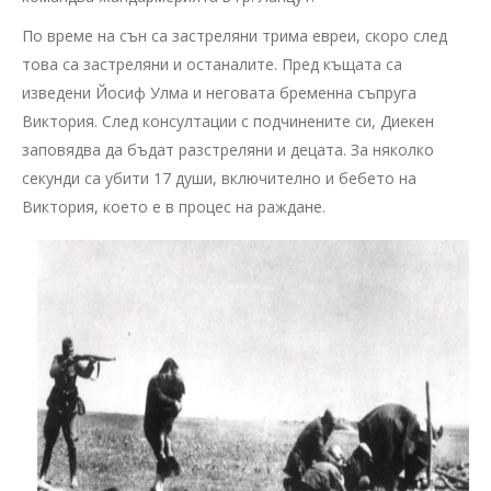
По време на сън са застреляни трима евреи, скоро след
това са застреляни и останалите. Пред къщата са
изведени Йосиф Улма и неговата бременна съпруга
Виктория. След консултации с подчинените си, Диекен
заповядва да бъдат разстреляни и децата. За няколко
секунди са убити 17 души, включително и бебето на
Виктория, което е в процес на раждане.