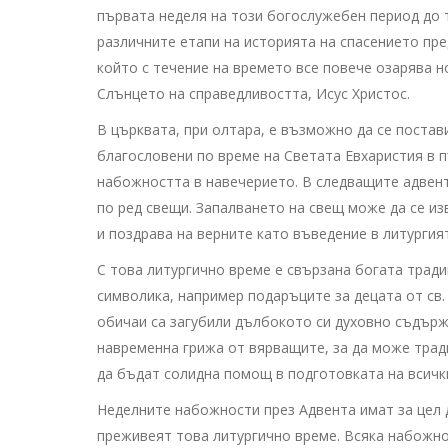
първата неделя на този богослужебен период до
различните етапи на историята на спасението пре
който с течение на времето все повече озарява н
Слънцето на справедливостта, Исус Христос.
В църквата, при олтара, е възможно да се постав
благословени по време на Светата Евхаристия в п
набожността в навечерието. В следващите адвен
по ред свещи. Запалването на свещ може да се из
и поздрава на верните като въведение в литургия
С това литургично време е свързана богата трад
символика, например подаръците за децата от св.
обичаи са загубили дълбокото си духовно съдържа
навременна грижа от вярващите, за да може тради
да бъдат солидна помощ в подготовката на всичк
Неделните набожности през Адвента имат за цел 
преживеят това литургично време. Всяка набожно