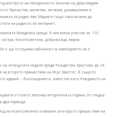
 тържеството на Непорочното Зачатие на Дева Мария.
етото Причастие, молитви, литания, размишление и
ленията за радио Аве Мария и също така можем да
тите на радиото по интернет.
налната Младежка среща. В нея взеха участие ок. 110
 сестри, богопосветени, доброволци, верни.
:30 ч. ще отслужим набожност в навечерието на II
о на четвъртата неделя преди Рождество Христово до 24
е на второто пришествие на Исус Христос. В същото
ото идване – Въплъщението, известно като Раждането на
ървата от които започва литургичната година. От гледна
а два периода:
од на есхатолигично очакване за второто пришествие на