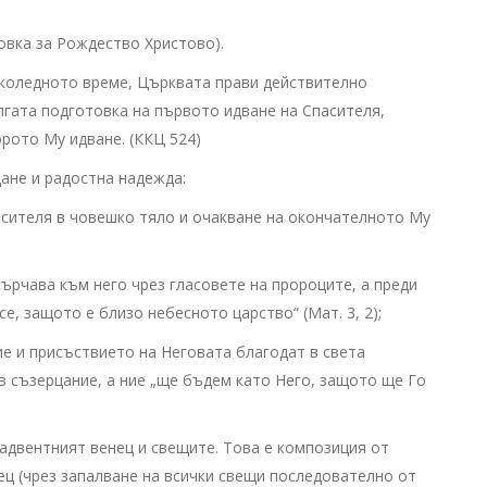
вка за Рождество Христово).
дколедното време, Църквата прави действително
гата подготовка на първото идване на Спасителя,
рото Му идване. (ККЦ 524)
ане и радостна надежда:
ителя в човешко тяло и очакване на окончателното Му
рчава към него чрез гласовете на пророците, a преди
е, защото е близо небесното царство“ (Мат. 3, 2);
 и присъствието на Неговата благодат в света
в съзерцание, а ние „ще бъдем като Него, защото ще Го
адвентният венец и свещите. Това е композиция от
ец (чрез запалване на всички свещи последователно от