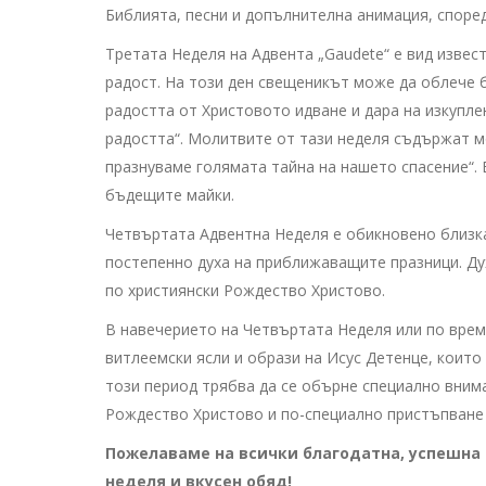
Библията, песни и допълнителна анимация, според
Третата Неделя на Адвента „Gaudete“ е вид извес
радост. На този ден свещеникът може да облече 
радостта от Христовото идване и дара на изкупле
радостта“. Молитвите от тази неделя съдържат м
празнуваме голямата тайна на нашето спасение“.
бъдещите майки.
Четвъртата Адвентна Неделя е обикновено близка
постепенно духа на приближаващите празници. Ду
по християнски Рождество Христово.
В навечерието на Четвъртата Неделя или по врем
витлеемски ясли и образи на Исус Детенце, които
този период трябва да се обърне специално вни
Рождество Христово и по-специално пристъпване
Пожелаваме на всички благодатна, успешна 
неделя и вкусен обяд!