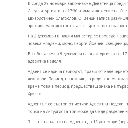
В сряда 29 ноември започнахме Деветница преди
След литургиите от 17:30 ч. има изложение на Св
Евхаристичен благослов. О. Венци записа размиш
преживеем подготовката за тържеството на чисто
На 2 декември в нашия манастир се проведе Нацио
човека младежи, монс. Георги Йовчев, свещеници,
В събота вечер 9 декември след литургията от 17
адвентна неделя.
Адвент се нарича периодът, траещ от навечериет
декември. Период, напомнящ за радостно очакван
време това е период, предшестващ знака на първ
Христос.
Адвентът се състои от четири Адвентни Недели, п
точка на литургията той може да бъде разделен н
 от началото на Адвента до 16 декември (пери