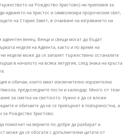
 тържеството на Рождество Христово) ни припомня за
ди идването на Христос и символизира пророческия свят,
ощите на Стария Завет, в очакване на изгряването на
и адвентен венец. Венци и свещи могат да бъдат
ървата неделя на Адвента, както и по време на
тни недели може да се запалят тържествено останалите
върши в началото на всяка литургия, след знака на кръста
та.
иция и обичаи, които имат изключително изразителна
 Никола, предколедните пости и календар. Много от тези
ние за сметка на светското. Нужно е да се вложи
циите и обичаите да не се превърнат в повърхностна, а
и за Рождество Христово.
да помогнат на верните по-добре да разберат и
ст може да се обогати с допълнителни цитати от