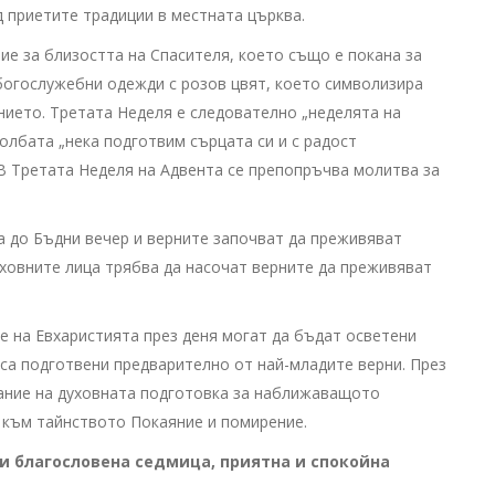
 приетите традиции в местната църква.
тие за близостта на Спасителя, което също е покана за
богослужебни одежди с розов цвят, което символизира
нието. Третата Неделя е следователно „неделята на
олбата „нека подготвим сърцата си и с радост
 В Третата Неделя на Адвента се препопръчва молитва за
 до Бъдни вечер и верните започват да преживяват
ховните лица трябва да насочат верните да преживяват
е на Евхаристията през деня могат да бъдат осветени
 са подготвени предварително от най-младите верни. През
мание на духовната подготовка за наближаващото
 към тайнството Покаяние и помирение.
и благословена седмица, приятна и спокойна