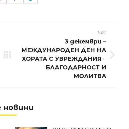
on
on
on
r
Pinterest
Facebook
LinkedIn
NEXT
3 декември –
МЕЖДУНАРОДЕН ДЕН НА
Next
ХОРАТА С УВРЕЖДАНИЯ –
post:
БЛАГОДАРНОСТ И
МОЛИТВА
 новини