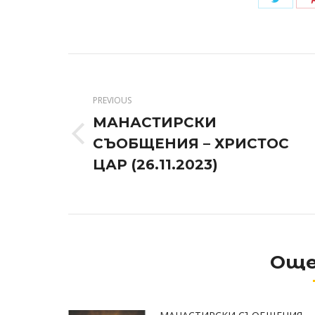
on
Twitte
Post
navigation
PREVIOUS
МАНАСТИРСКИ
Previous
СЪОБЩЕНИЯ – ХРИСТОС
post:
ЦАР (26.11.2023)
Още