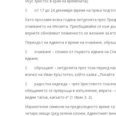
Исус Христос в края на времената);
 от 17 до 24 декември (време на пряка подгото
Като прославя всяка година литургията през Пре
очакването на Месията. Приобщавайки се към дъл
верните обновяват пламенното си желание за вто
Периодът на Адвента е време на очакване, обръщ
 очакване – спомен от първото идване на Спас
идване;
 обръщане – литургията през този период насъ
всичко на Иван Кръстител, който казва: „Покайте с
 радостна надежда – чрез Христовото спасение
обещанието се превръща в изпълнение, вярата – 
видим такъв, какъвто е“ (1 Иван 3, 2).
Изразителни символи на предколедното време са 
четири свещи сред зелени клонки. Адвентният вен