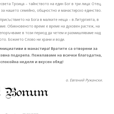
вета Троица – тайнството на един Бог в три лица: Отец,
л за нашето семейно, общностно и манастирско единство.
 присъствието на Бога в малките неща – в Литургията, в
аме. Обикновеното време е време на духовен растеж, на
епоръчваме в този период да четем и размишляваме над
ото. Божието Слово ни храни и води.
нициативи в манастира! Вратите са отворени за
уховна подкрепа. Пожелаваме на всички благодатна,
спокойна неделя и вкусен обяд!
о. Евгений Ружански.