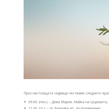
През настоящата седмица честваме следните праз
09.06. (пон.) – Дева Мария, Майка на Църквата
11.06. (ср.) – св. Варнава ап., възпоминание;