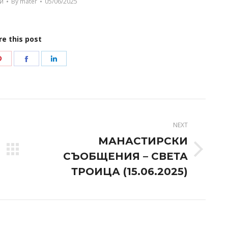
и
By
mater
05/06/2025
re this post
Share
Share
Share
on
on
on
r
Pinterest
Facebook
LinkedIn
NEXT
МАНАСТИРСКИ
Next
СЪОБЩЕНИЯ – СВЕТА
post:
ТРОИЦА (15.06.2025)