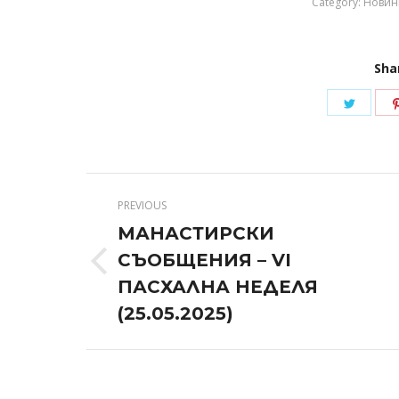
Category:
Новин
Sha
Share
on
Twitte
Post
PREVIOUS
navigation
МАНАСТИРСКИ
СЪОБЩЕНИЯ – VI
Previous
ПАСХАЛНА НЕДЕЛЯ
post:
(25.05.2025)