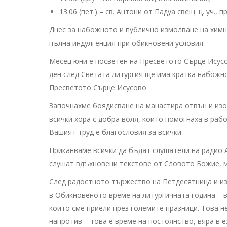
13.06 (пет.) – св. Антони от Падуа свещ. ц. уч., п
Днес за набожното и публично измолване на химна
пълна индулгенция при обикновени условия.
Месец юни е посветен на Пресветото Сърце Исусо
ден след Светата литургия ще има кратка набожн
Пресветото Сърце Исусово.
Започнахме боядисване на манастира отвън и изо
всички хора с добра воля, които помогнаха в раб
Вашият труд е благословия за всички
Приканваме всички да бъдат слушатели на радио Аве
слушат вдъхновени текстове от Словото Божие, м
След радостното тържество на Петдесятница и и
в Обикновеното време на литургичната година – в
които сме приели през големите празници. Това н
напротив – това е време на постоянство, вяра в 