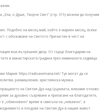
разник.
 „Ела, о Душе, Творче Свет“ (стр. 315) можем да получим
во. Подобно на месец май, който е мариен месец, всеки
ост с обожаване на Светото Причастие в чест на
лация във вътрешния двор. От сърце благодарим на
отите в манастирската градина през изминалата седмица.
 Мария: https://radioavemaria.net/ Тук могат да се
олитви, размишления, християнска музика.
зпращането на Светия Дух над Църквата, влизаме отново
реме за духовно съзряване и прилагане на благодатите,
е е „обикновено“ време в смисъла на „неважно“, а
ежедневието и плодове на Светия Дух в нашия живот.