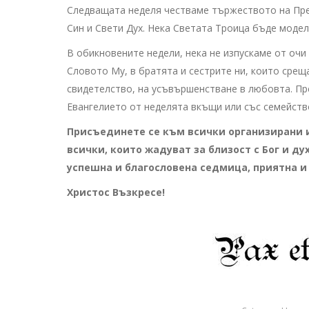
Следващата неделя честваме тържеството на Прес
Син и Свети Дух. Нека Светата Троица бъде моде
В обикновените недели, нека не изпускаме от очи
Словото Му, в братята и сестрите ни, които срещ
свидетелство, на усъвършенстване в любовта. Пр
Евангелието от неделята вкъщи или със семейств
Присъединете се към всички организирани и
всички, които жадуват за близост с Бог и д
успешна и благословена седмица, приятна и 
Христос Възкресе!