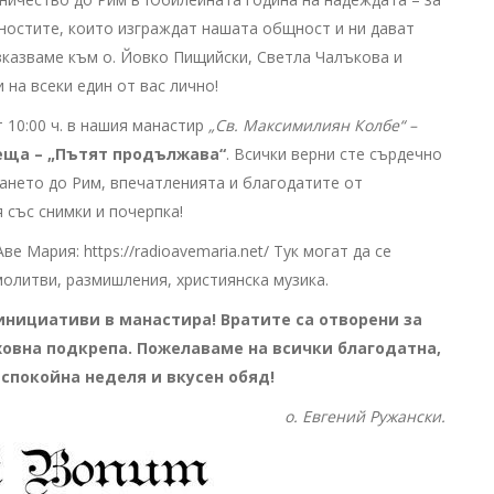
дностите, които изграждат нашата общност и ни дават
зказваме към о. Йовко Пищийски, Светла Чалъкова и
 на всеки един от вас лично!
 10:00 ч. в нашия манастир
„Св. Максимилиян Колбе“ –
еща – „Пътят продължава“
. Всички верни сте сърдечно
ането до Рим, впечатленията и благодатите от
със снимки и почерпка!
 Мария: https://radioavemaria.net/ Тук могат да се
олитви, размишления, християнска музика.
нициативи в манастира! Вратите са отворени за
уховна подкрепа. Пожелаваме на всички благодатна,
спокойна неделя и вкусен обяд!
о. Евгений Ружански.