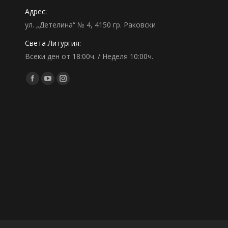
Адрес:
ул. „Детелина“ № 4, 4150 гр. Раковски
Света Литургия:
Всеки ден от 18:00ч. / Неделя 10:00ч.
Find us on:
Facebook
YouTube
Instagram
page
page
page
opens
opens
opens
in
in
in
new
new
new
window
window
window