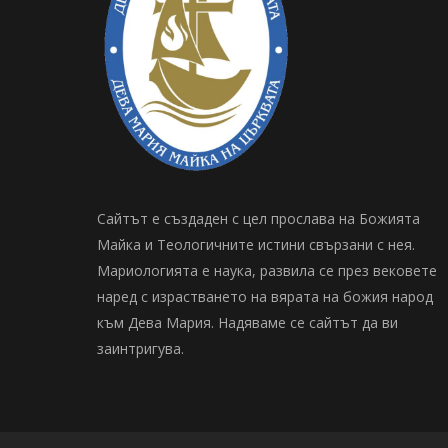
Сайтът е създаден с цел прослава на Божията
Майка и Теологичните истини свързани с нея.
Мариологията е наука, развила се през вековете
наред с израстването на вярата на божия народ
към Дева Мария. Надяваме се сайтът да ви
заинтригува.