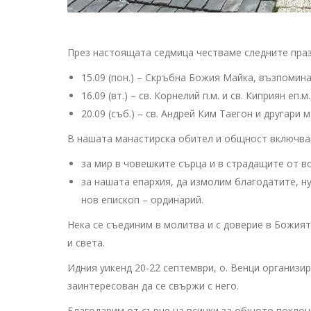
През настоящата седмица честваме следните праз
15.09 (пон.) – Скръбна Божия Майка, възпомина
16.09 (вт.) – св. Корнелий п.м. и св. Киприян еп.
20.09 (съб.) – св. Андрей Ким Таегон и другари 
В нашата манастирска обител и общност включва
за мир в човешките сърца и в страдащите от во
за нашата епархия, да измолим благодатите, н
нов епископ – ординарий.
Нека се съединим в молитва и с доверие в Божия
и света.
Идния уикенд 20-22 септември, о. Венци организи
заинтересован да се свържи с него.
Благодарим от сърце на всички за общото поклон