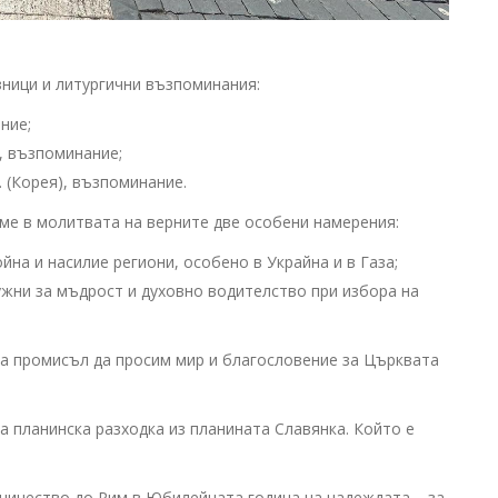
ници и литургични възпоминания:
ние;
м., възпоминание;
м. (Корея), възпоминание.
ме в молитвата на верните две особени намерения:
йна и насилие региони, особено в Украйна и в Газа;
ужни за мъдрост и духовно водителство при избора на
та промисъл да просим мир и благословение за Църквата
ра планинска разходка из планината Славянка. Който е
ничество до Рим в Юбилейната година на надеждата – за