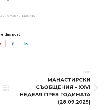
и
By
mater
14/09/2025
re this post
Share
Share
Share
on
on
on
r
Pinterest
Facebook
LinkedIn
NEXT
МАНАСТИРСКИ
СЪОБЩЕНИЯ – XXVI
Next
НЕДЕЛЯ ПРЕЗ ГОДИНАТА
post:
(28.09.2025)