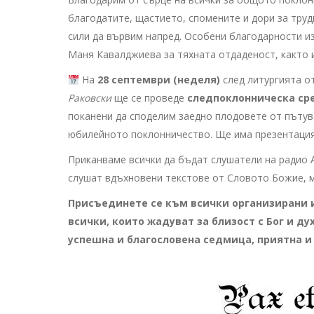
благодатите, щастието, спомените и дори за тру
сили да вървим напред. Особени благодарности и
Маня Кавалджиева за тяхната отдаденост, както и
На
28 септември (неделя)
след литургията от
Раковски
ще се проведе
следпоклонническа ср
поканени да споделим заедно плодовете от пътув
юбилейното поклонничество. Ще има презентация 
Приканваме всички да бъдат слушатели на радио Аве
слушат вдъхновени текстове от Словото Божие, м
Присъединете се към всички организирани и
всички, които жадуват за близост с Бог и д
успешна и благословена седмица, приятна и 