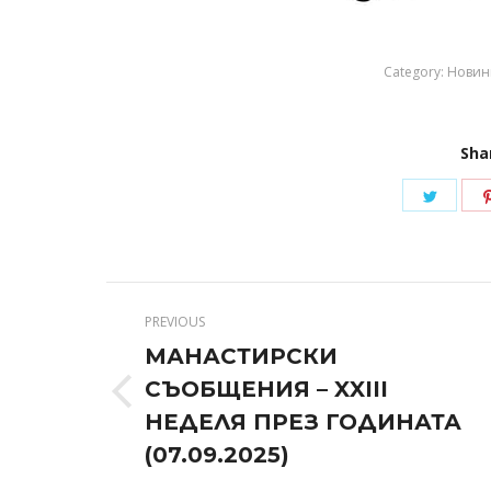
Category:
Новин
Sha
Share
on
Twitte
Post
PREVIOUS
navigation
МАНАСТИРСКИ
СЪОБЩЕНИЯ – XXIII
Previous
НЕДЕЛЯ ПРЕЗ ГОДИНАТА
post:
(07.09.2025)