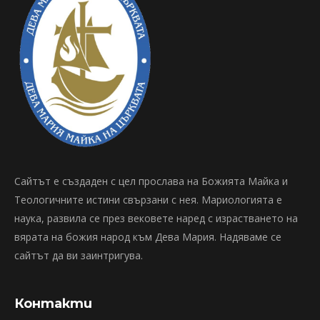
Сайтът е създаден с цел прослава на Божията Майка и
Теологичните истини свързани с нея. Мариологията е
наука, развила се през вековете наред с израстването на
вярата на божия народ към Дева Мария. Надяваме се
сайтът да ви заинтригува.
Контакти