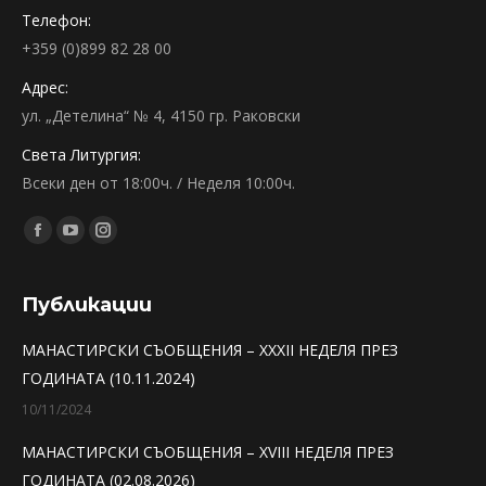
Телефон:
+359 (0)899 82 28 00
Адрес:
ул. „Детелина“ № 4, 4150 гр. Раковски
Света Литургия:
Всеки ден от 18:00ч. / Неделя 10:00ч.
Find us on:
Facebook
YouTube
Instagram
page
page
page
opens
opens
opens
Публикации
in
in
in
МАНАСТИРСКИ СЪОБЩЕНИЯ – XXXII НЕДЕЛЯ ПРЕЗ
new
new
new
ГОДИНАТА (10.11.2024)
window
window
window
10/11/2024
МАНАСТИРСКИ СЪОБЩЕНИЯ – XVIII НЕДЕЛЯ ПРЕЗ
ГОДИНАТА (02.08.2026)