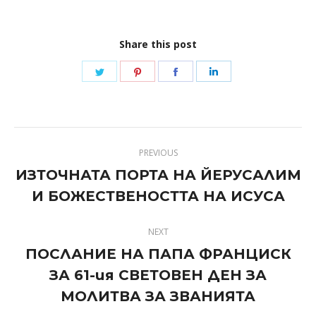
Share this post
Share
Share
Share
Share
on
on
on
on
Twitter
Pinterest
Facebook
LinkedIn
Post
PREVIOUS
navigation
ИЗТОЧНАТА ПОРТА НА ЙЕРУСАЛИМ
Previous
И БОЖЕСТВЕНОСТТА НА ИСУСА
post:
NEXT
ПОСЛАНИЕ НА ПАПА ФРАНЦИСК
ЗА 61-ия СВЕТОВЕН ДЕН ЗА
Next
post:
МОЛИТВА ЗА ЗВАНИЯТА