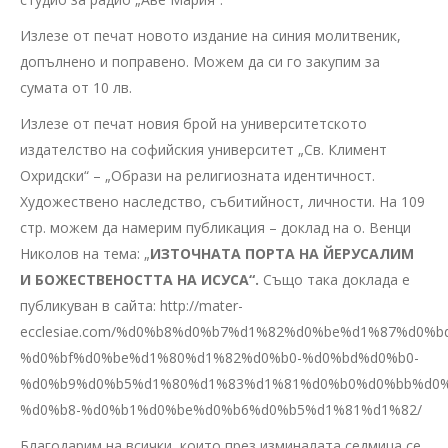
Излезе от печат новото издание на синия молитвеник,
допълнено и поправено. Можем да си го закупим за
сумата от 10 лв.
Излезе от печат новия брой на университетското
издателство на софийския университет „Св. Климент
Охридски“ – „Образи на религиозната идентичност.
Художествено наследство, събитийност, личности. На 109
стр. можем да намерим публикация – доклад на о. Венци
Николов на тема: „
ИЗТОЧНАТА ПОРТА НА ЙЕРУСАЛИМ
И БОЖЕСТВЕНОСТТА НА ИСУСА“.
Също така доклада е
публикуван в сайта: http://mater-
ecclesiae.com/%d0%b8%d0%b7%d1%82%d0%be%d1%87%d0%
%d0%bf%d0%be%d1%80%d1%82%d0%b0-%d0%bd%d0%b0-
%d0%b9%d0%b5%d1%80%d1%83%d1%81%d0%b0%d0%bb%d0%
%d0%b8-%d0%b1%d0%be%d0%b6%d0%b5%d1%81%d1%82/
Благодарим на всички, които през изминалата седмица се