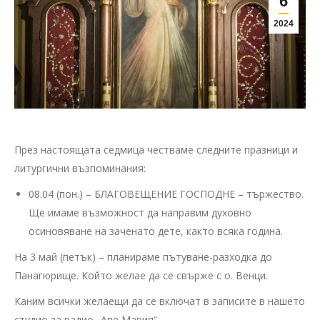
6
2024
През настоящата седмица честваме следните празници и
литургични възпоминания:
08.04 (пон.) – БЛАГОВЕЩЕНИЕ ГОСПОДНЕ – тържество.
Ще имаме възможност да направим духовно
осиновяване на заченато дете, както всяка година.
На 3 май (петък) – планираме пътуване-разходка до
Панагюрище. Който желае да се свърже с о. Венци.
Каним всички желаещи да се включат в записите в нашето
студио за радио „Аве Мария“.