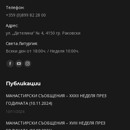
Телефон:
+359 (0)899 82 28 00
Адрес:
ул. „Детелина“ № 4, 4150 гр. Раковски
Света Литургия:
Всеки ден от 18:00ч. / Неделя 10:00ч.
Find us on:
Facebook
YouTube
Instagram
page
page
page
opens
opens
opens
Публикации
in
in
in
МАНАСТИРСКИ СЪОБЩЕНИЯ – XXXII НЕДЕЛЯ ПРЕЗ
new
new
new
ГОДИНАТА (10.11.2024)
window
window
window
10/11/2024
МАНАСТИРСКИ СЪОБЩЕНИЯ – XVIII НЕДЕЛЯ ПРЕЗ