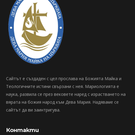
Сайтът е създаден с цел прослава на Божията Майка и
Теологичните истини свързани с нея. Мариологията е
наука, развила се през вековете наред с израстването на
вярата на божия народ към Дева Мария. Надяваме се
сайтът да ви заинтригува.
Контакти