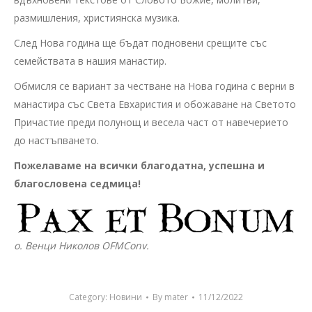
размишления, християнска музика.
След Нова година ще бъдат подновени срещите със
семействата в нашия манастир.
Обмисля се вариант за честване на Нова година с верни в
манастира със Света Евхаристия и обожаване на Светото
Причастие преди полунощ и весела част от навечерието
до настъпването.
Пожелаваме на всички благодатна, успешна и
благословена седмица!
о. Венци Николов OFMConv.
Category:
Новини
By
mater
11/12/2022