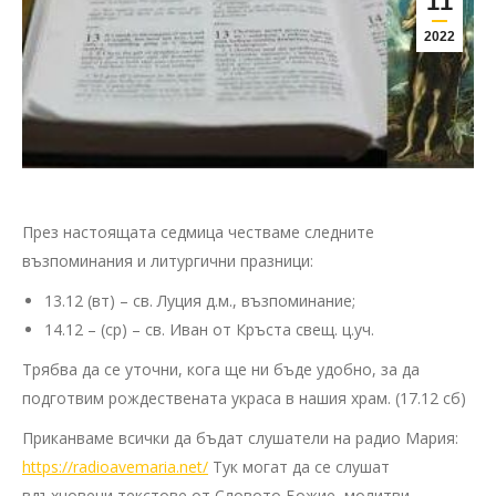
11
2022
През настоящата седмица честваме следните
възпоминания и литургични празници:
13.12 (вт) – св. Луция д.м., възпоминание;
14.12 – (ср) – св. Иван от Кръста свещ. ц.уч.
Трябва да се уточни, кога ще ни бъде удобно, за да
подготвим рождествената украса в нашия храм. (17.12 сб)
Приканваме всички да бъдат слушатели на радио Мария:
https://radioavemaria.net/
Тук могат да се слушат
вдъхновени текстове от Словото Божие, молитви,