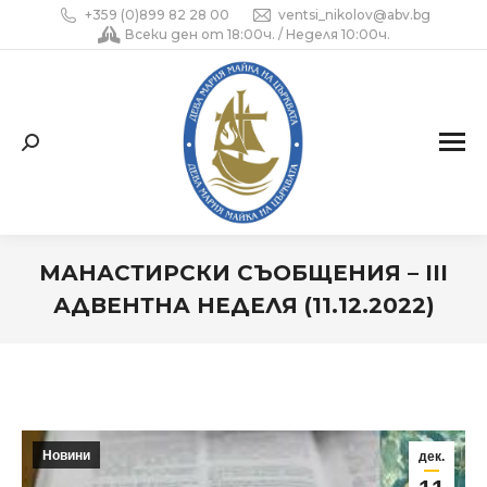
+359 (0)899 82 28 00
ventsi_nikolov@abv.bg
Всеки ден от 18:00ч. / Неделя 10:00ч.
Search:
МАНАСТИРСКИ СЪОБЩЕНИЯ –
III
АДВЕНТНА НЕДЕЛЯ (11.12.2022)
You are here:
Новини
дек.