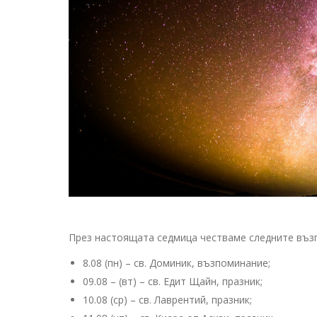
През настоящата седмица честваме следните възп
8.08 (пн) – св. Доминик, възпоминание;
09.08 – (вт) – св. Едит Щайн, празник;
10.08 (ср) – св. Лаврентий, празник;