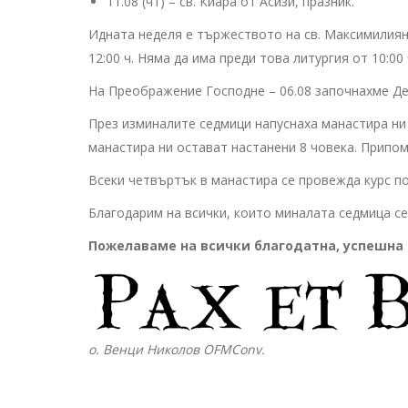
11.08 (чт) – св. Киара от Асизи, празник.
Идната неделя е тържеството на св. Максимилия
12:00 ч. Няма да има преди това литургия от 10:00 
На Преображение Господне – 06.08 започнахме Д
През изминалите седмици напуснаха манастира ни
манастира ни остават настанени 8 човека. Припом
Всеки четвъртък в манастира се провежда курс по
Благодарим на всички, които миналата седмица се
Пожелаваме на всички благодатна, успешна 
о. Венци Николов OFMConv.