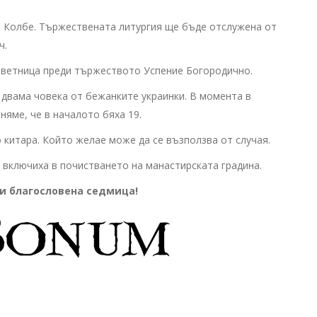
н Колбе. Тържествената литургия ще бъде отслужена от
ч.
еветница преди тържеството Успение Богородично.
 двама човека от бежанките украинки. В момента в
няме, че в началото бяха 19.
 китара. Който желае може да се възползва от случая.
 включиха в почистването на манастирската градина.
и благословена седмица!