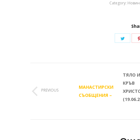
Category:
Новин
Sha
Share
on
Twitte
Post
ТЯЛО 
navigation
КРЪВ
МАНАСТИРСКИ
PREVIOUS
ХРИСТ
Previous
СЪОБЩЕНИЯ –
(19.06.
post: