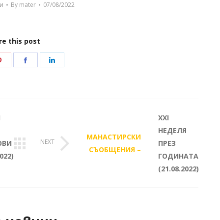
и
By
mater
07/08/2022
re this post
Share
Share
Share
on
on
on
r
Pinterest
Facebook
LinkedIn
И
XXI
НЕДЕЛЯ
МАНАСТИРСКИ
NEXT
ОВИ
ПРЕЗ
Next
СЪОБЩЕНИЯ –
2022)
ГОДИНАТА
post:
(21.08.2022)