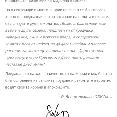
и общности посветени на Мадонна Бамбина…
На 8 септември в много енории по света се благославя
зърното, предназначено за засяване на полята и нивите,
със следните думи в молитва:
„Боже, … благослови тези
зърна и други семена, предпази ги от градушка,
наводнение, суша и всякаква вреда, и оплодотвори
земята с роса от небето, за да дадат изобилни плодове
растенията, които ще изникнат от тях… Дари ни това
чрез заслугите на Пресветата Дева, чието раждане
честваме днес. Амин“
Предаването на застъпничеството на Мария и молбата за
благословение на селските трудове и реколтите вероятно
водят своите корени в апокрифите.
O. Венци Николов OFMConv
.