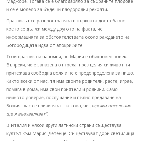
Маджоре. Тогава се е благодаряло за събраните плодове
и се е молело за бъдещи плодородни реколти.
Празникът се разпространява в църквата доста бавно,
което се дължи между другото на факта, че
информацията за обстоятелствата около раждането на
Богородицата идва от апокрифите.
Този празник ни напомня, че Мария е обикновен човек.
Въпреки, че е запазена от греха, през целия си живот тя
притежава свободна воля и не е предопределена за нищо.
Както всеки от нас, тя има своите родители, расте, играе,
помага в дома, има свои приятели и роднини. Само
нейното доверие, послушание и пълно предаване на
Божия глас се причиняват за това, че
„всички поколения
ще я възхваляват“
.
В Италия и някои други латински страни съществува
култът към Мария-Детенце. Съществуват дори светилища