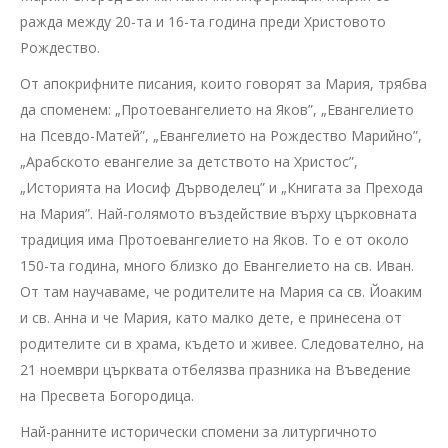
ражда между 20-та и 16-та година преди Христовото
Рождество.
От апокрифните писания, които говорят за Мария, трябва
да споменем: „Протоевангелието на Яков”, „Евангелието
на Псевдо-Матей”, „Евангелието на Рождество Марийно”,
„Арабското евангелие за детството на Христос”,
„Историята на Иосиф Дърводелец” и „Книгата за Прехода
на Мария”. Най-голямото въздействие върху църковната
традиция има Протоевангелието на Яков. То е от около
150-та година, много близко до Евангелието на св. Иван.
От там научаваме, че родителите на Мария са св. Йоаким
и св. Анна и че Мария, като малко дете, е принесена от
родителите си в храма, където и живее. Следователно, на
21 ноември църквата отбелязва празника на Въведение
на Пресвета Богородица.
Най-ранните исторически спомени за литургичното