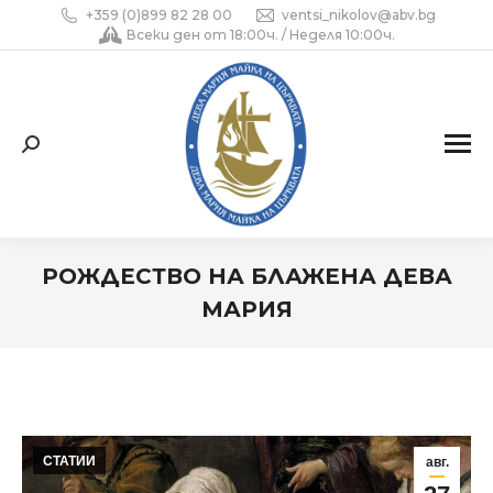
+359 (0)899 82 28 00
ventsi_nikolov@abv.bg
Всеки ден от 18:00ч. / Неделя 10:00ч.
Search:
РОЖДЕСТВО НА БЛАЖЕНА ДЕВА
МАРИЯ
You are here:
СТАТИИ
авг.