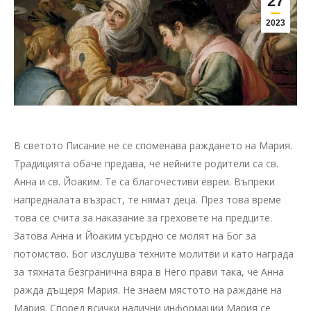
27
2023
В светото Писание не се споменава раждането на Мария.
Традицията обаче предава, че нейните родители са св.
Анна и св. Йоаким. Те са благочестиви евреи. Въпреки
напредналата възраст, те нямат деца. През това време
това се счита за наказание за греховете на предците.
Затова Анна и Йоаким усърдно се молят на Бог за
потомство. Бог изслушва техните молитви и като награда
за тяхната безгранична вяра в Него прави така, че Анна
ражда дъщеря Мария. Не знаем мястото на раждане на
Мария. Според всички налични информации Мария се