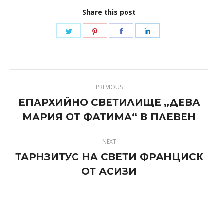
Share this post
Share
Share
Share
Share
on
on
on
on
Twitter
Pinterest
Facebook
LinkedIn
Post
PREVIOUS
navigation
ЕПАРХИЙНО СВЕТИЛИЩЕ „ДЕВА
Previous
МАРИЯ ОТ ФАТИМА“ В ПЛЕВЕН
post:
NEXT
ТАРНЗИТУС НА СВЕТИ ФРАНЦИСК
Next
ОТ АСИЗИ
post: