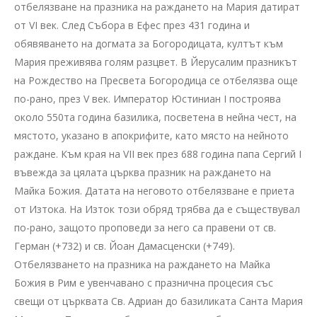
отбелязване на празника на раждането на Мария датират
от VI век. След Събора в Ефес през 431 година и
обявяването на догмата за Богородицата, култът към
Мария преживява голям разцвет. В Йерусалим празникът
на Рождество на Пресвета Богородица се отбелязва още
по-рано, през V век. Император Юстиниан I построява
около 550та година базилика, посветена в нейна чест, на
мястото, указано в апокрифите, като място на нейното
раждане. Към края на VII век през 688 година папа Сергий I
въвежда за цялата църква празник на раждането на
Майка Божия. Датата на неговото отбелязване е приета
от Изтока. На Изток този обряд трябва да е съществувал
по-рано, защото проповеди за него са правени от св.
Герман (+732) и св. Йоан Дамасценски (+749).
Отбелязването на празника на раждането на Майка
Божия в Рим е увенчавано с празнична процесия със
свещи от църквата Св. Адриан до базиликата Санта Мария