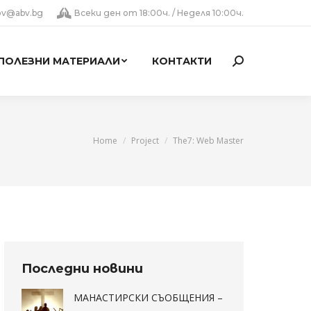
lov@abv.bg
Всеки ден от 18:00ч. / Неделя 10:00ч.
ПОЛЕЗНИ МАТЕРИАЛИ
КОНТАКТИ
Search:
You are here:
Home
Project
The7: Web Master
Последни новини
МАНАСТИРСКИ СЪОБЩЕНИЯ –