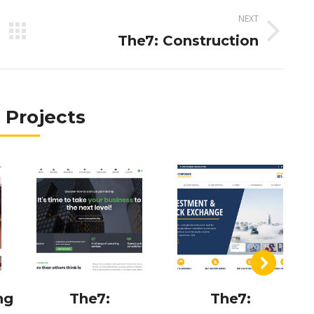
NEXT
Next
The7: Construction
project:
 Projects
ng
The7:
The7: