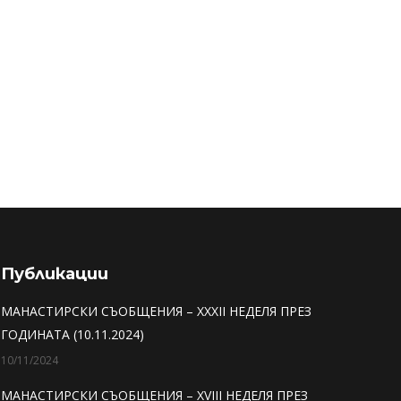
Company
(W
Публикации
МАНАСТИРСКИ СЪОБЩЕНИЯ – XXXII НЕДЕЛЯ ПРЕЗ
ГОДИНАТА (10.11.2024)
10/11/2024
МАНАСТИРСКИ СЪОБЩЕНИЯ – XVIII НЕДЕЛЯ ПРЕЗ