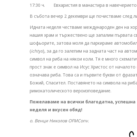
17:30 ч. Евхаристия в манастира в навечерието 
В събота вечер 2 декември ще почистваме след л
Идната неделя честваме международен ден на хор
нашия храм и тържествено ще запалим първата св
шофьорите, затова моля да паркираме автомобили
(
ichtys
), за да го залепим на задната част на авт
символ на риба на някои коли. Тя е много схемати
прост знак е символ на Исус Христос от началото
означава риба. Това са и първите букви от фраза
Божий, Спасител. Поставянето на символа на риб
римокатолическото вероизповедание.
Пожелаваме на всички благодатна, успешна 
неделя и вкусен обяд!
о. Венци Николов OFMConv.