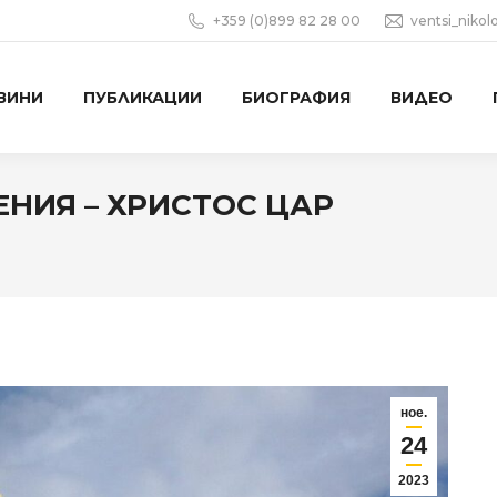
+359 (0)899 82 28 00
ventsi_niko
ВИНИ
ПУБЛИКАЦИИ
БИОГРАФИЯ
ВИДЕО
НИЯ – ХРИСТОС ЦАР
You 
ное.
24
2023