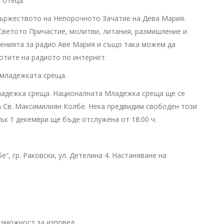
 отеца.
тържеството на Непорочното Зачатие на Дева Мария.
 Светото Причастие, молитви, литания, размишление и
ленията за радио Аве Мария и също така можем да
тите на радиото по интернет.
 младежката среща.
младежка среща. Националната Младежка среща ще се
ира Св. Максимилиян Колбе. Нека предвидим свободен този
тък 1 декември ще бъде отслужена от 18:00 ч.
, гр. Раковски, ул. Детелина 4. Настаняване на
зможност за изповед