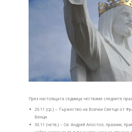
През настоящата седмица честваме следните праз
29.11 (ср.) – Тържество на Всички Светци от Ф
Венци.
30.11 (четв.) – Св. Андрей Апостол, празник; Хр