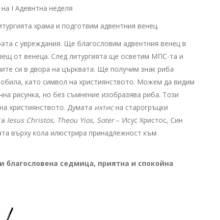
на I Адевнтна неделя
итургията храма и подготвим адвентния венец.
ата с увреждания. Ще благословим адвентния венец в
ещ от венеца. След литургията ще осветим МПС-та и
те си в двора на църквата. Ще получим знак риба
омобила, като символ на християнството. Можем да видим
чна рисунка, но без съмнение изобразява риба. Този
 на християнството. Думата
ихтис
на старогръцки
та
Iesus Christos, Theou Yios, Soter
– Исус Христос, Син
ата върху кола илюстрира принадлежност към
и благословена седмица, приятна и спокойна