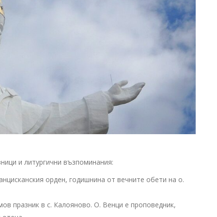
ници и литургични възпоминания:
ранцисканския орден, годишнина от вечните обети на о.
амов празник в с. Калояново. О. Венци е проповедник,