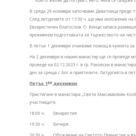
който желае да пътува с него, нека се свърже с
В сряда 29 ноември започваме Деветница преди 
След литургиите от 17:30 ч. ще има изложение на
Евхаристичен благослов. О. Венци записа размиш
преживеем подготовката за тържеството на чисто
В петък 1 декември очакваме помощ в кухнята за
На 2 декември в нашия манастир ще се проведе 
проведе на 02.12.2023 г. в гр. Раковски в манаст
ден за среща с Бог и приятелите. Литургията в пе
ви
Петък 1
декември
Пристигане в манастира „Свети Максимилиян Колбе“
участниците.
18:00 ч. Евхаристия
19:30 ч. Вечеря
20:30 ч. Обожаване на Светото Причастие и въ