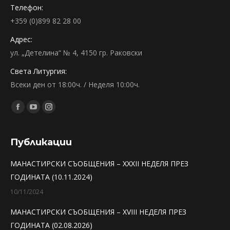
Телефон:
+359 (0)899 82 28 00
Адрес:
ул. „Детелина“ № 4, 4150 гр. Раковски
Света Литургия:
Всеки ден от 18:00ч. / Неделя 10:00ч.
Find us on:
Facebook
YouTube
Instagram
page
page
page
opens
opens
opens
Публикации
in
in
in
МАНАСТИРСКИ СЪОБЩЕНИЯ – XXXII НЕДЕЛЯ ПРЕЗ
new
new
new
ГОДИНАТА (10.11.2024)
window
window
window
10/11/2024
МАНАСТИРСКИ СЪОБЩЕНИЯ – XVIII НЕДЕЛЯ ПРЕЗ
ГОДИНАТА (02.08.2026)