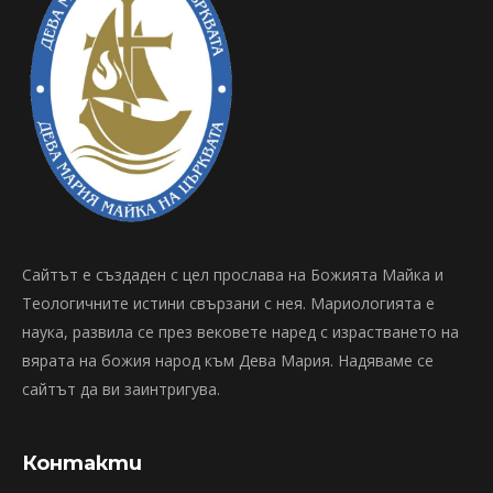
Сайтът е създаден с цел прослава на Божията Майка и
Теологичните истини свързани с нея. Мариологията е
наука, развила се през вековете наред с израстването на
вярата на божия народ към Дева Мария. Надяваме се
сайтът да ви заинтригува.
Контакти