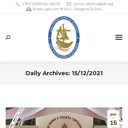
+359 (0)899 82 28 00
ventsi_nikolov@abv.bg
Всеки ден от 18:00ч. / Неделя 10:00ч.
Search:
Daily Archives:
15/12/2021
You are here:
дек.
15