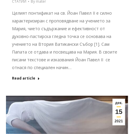
СТАТИИ
By
mater
Целият понтификат на св. Йоан Павел II е силно
характеризиран с проповядване на учението за
Мария, чието съдържание и ефективност от
духовно-пастирска гледна точка се основава на
учението на Втория Ватикански Събор [1]. Сам
Папата се отдава и посвещава на Мария. В своите
писани текстове и изказвания Йоан Павел II се
отнася по специален начин…
Read article
дек.
15
2021