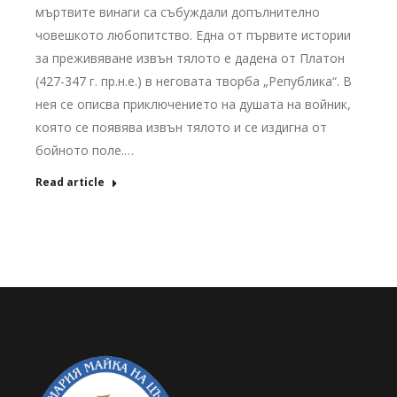
мъртвите винаги са събуждали допълнително
човешкото любопитство. Една от първите истории
за преживяване извън тялото е дадена от Платон
(427-347 г. пр.н.е.) в неговата творба „Република“. В
нея се описва приключението на душата на войник,
която се появява извън тялото и се издигна от
бойното поле.…
Read article