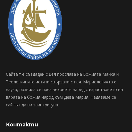
Сайтът е създаден с цел прослава на Божията Майка и
Теологичните истини свързани с нея. Мариологията е
наука, развила се през вековете наред с израстването на
вярата на божия народ към Дева Мария. Надяваме се
сайтът да ви заинтригува.
Контакти