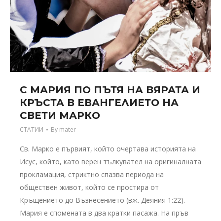
С МАРИЯ ПО ПЪТЯ НА ВЯРАТА И
КРЪСТА В ЕВАНГЕЛИЕТО НА
СВЕТИ МАРКО
СТАТИИ
By
mater
Св. Марко е първият, който очертава историята на
Исус, който, като верен тълкувател на оригиналната
прокламация, стриктно спазва периода на
обществен живот, който се простира от
Кръщението до Възнесението (вж. Деяния 1:22).
Мария е спомената в два кратки пасажа. На пръв