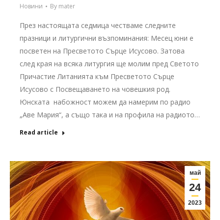
Новини
By
mater
През настоящата седмица честваме следните
празници и литургични възпоминания: Месец юни е
посветен на Пресветото Сърце Исусово. Затова
след края на всяка литургия ще молим пред Светото
Причастие Литанията към Пресветото Сърце
Исусово с Посвещаването на човешкия род.
Юнската набожност можем да намерим по радио
„Аве Мария“, а също така и на профила на радиото…
Read article
май
24
2023