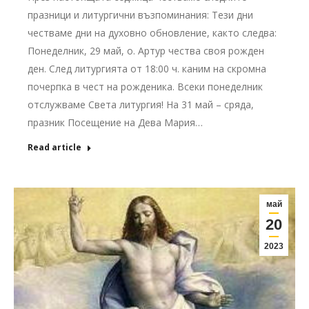
празници и литургични възпоминания: Тези дни
честваме дни на духовно обновление, както следва:
Понеделник, 29 май, о. Артур чества своя рожден
ден. След литургията от 18:00 ч. каним на скромна
почерпка в чест на рожденика. Всеки понеделник
отслужваме Света литургия! На 31 май – сряда,
празник Посещение на Дева Мария…
Read article
май
20
2023