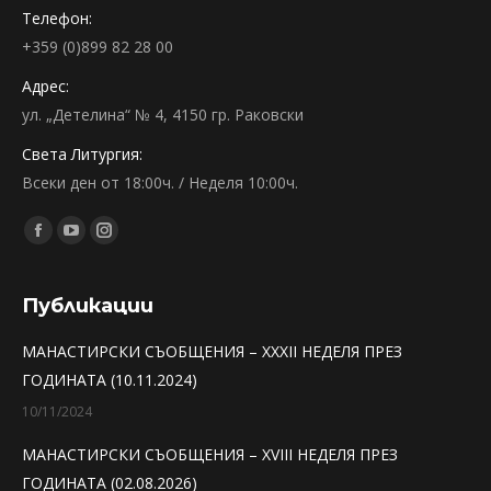
Телефон:
+359 (0)899 82 28 00
Адрес:
ул. „Детелина“ № 4, 4150 гр. Раковски
Света Литургия:
Всеки ден от 18:00ч. / Неделя 10:00ч.
Find us on:
Facebook
YouTube
Instagram
page
page
page
opens
opens
opens
Публикации
in
in
in
МАНАСТИРСКИ СЪОБЩЕНИЯ – XXXII НЕДЕЛЯ ПРЕЗ
new
new
new
ГОДИНАТА (10.11.2024)
window
window
window
10/11/2024
МАНАСТИРСКИ СЪОБЩЕНИЯ – XVIII НЕДЕЛЯ ПРЕЗ
ГОДИНАТА (02.08.2026)