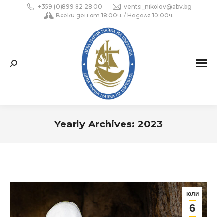
+359 (0)899 82 28 00
ventsi_nikolov@abv.bg
Всеки ден от 18:00ч. / Неделя 10:00ч.
Search:
Yearly Archives:
2023
You are here:
юли
6