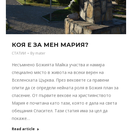
КОЯ Е ЗА МЕН МАРИЯ?
СТАТИИ
By
mater
Несъмнено Божията Майка участва и намира
специално място в живота на всеки верен на
Вселенската Църква. През вековете са правени
опити да се определи нейната роля в Божия план за
спасение. От първите векове на християнството
Мария е почитана като тази, която е дала на света
обещания Спасител. Тази статия има за цел да
покаже…
Read article