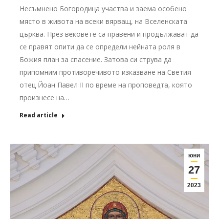
Несъмнено Богородица участва и заема особено
място в живота на всеки вярващ, на Вселенската
църква. През вековете са правени и продължават да
се правят опити да се определи нейната роля в
Божия план за спасение. Затова си струва да
припомним противоречивото изказване на Светия
отец Йоан Павел II по време на проповедта, която
произнесе на…
Read article
юни
27
2023