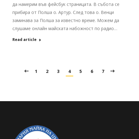
да намерим във фейсбук страницата. В събота се
прибира от Полша о. Артур. След това о. Венци
заминава за Полша за известно време. Можем да
слушаме онлайн майската набожност по радио…
Read article
1
2
3
4
5
6
7