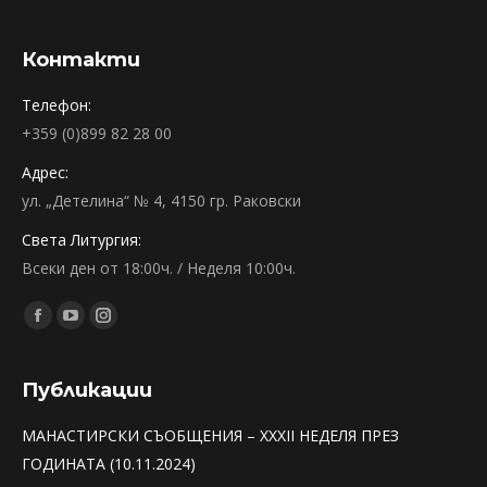
Контакти
Телефон:
+359 (0)899 82 28 00
Адрес:
ул. „Детелина“ № 4, 4150 гр. Раковски
Света Литургия:
Всеки ден от 18:00ч. / Неделя 10:00ч.
Find us on:
Facebook
YouTube
Instagram
page
page
page
opens
opens
opens
Публикации
in
in
in
МАНАСТИРСКИ СЪОБЩЕНИЯ – XXXII НЕДЕЛЯ ПРЕЗ
new
new
new
ГОДИНАТА (10.11.2024)
window
window
window