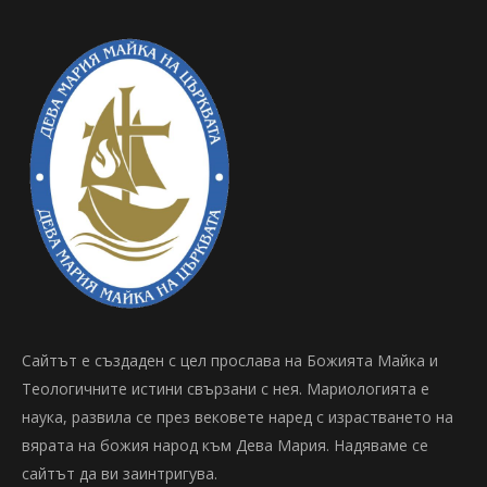
Сайтът е създаден с цел прослава на Божията Майка и
Теологичните истини свързани с нея. Мариологията е
наука, развила се през вековете наред с израстването на
вярата на божия народ към Дева Мария. Надяваме се
сайтът да ви заинтригува.