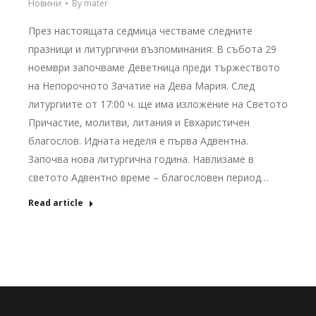
Новини
By
mater
През настоящата седмица честваме следните
празници и литургични възпоминания: В събота 29
ноември започваме Деветница преди тържеството
на Непорочното Зачатие на Дева Мария. След
литургиите от 17:00 ч. ще има изложение на Светото
Причастие, молитви, литания и Евхаристичен
благослов. Идната неделя е първа Адвентна.
Започва нова литургична година. Навлизаме в
светото Адвентно време – благословен период…
Read article