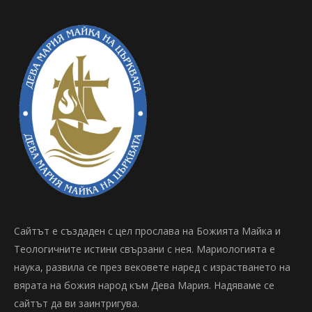
Сайтът е създаден с цел прослава на Божията Майка и
Теологичните истини свързани с нея. Мариологията е
наука, развила се през вековете наред с израстването на
вярата на божия народ към Дева Мария. Надяваме се
сайтът да ви заинтригува.