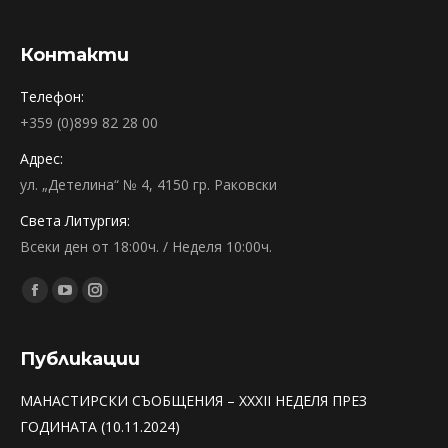
Контакти
Телефон:
+359 (0)899 82 28 00
Адрес:
ул. „Детелина“ № 4, 4150 гр. Раковски
Света Литургия:
Всеки ден от 18:00ч. / Неделя 10:00ч.
Find us on:
Facebook
YouTube
Instagram
page
page
page
opens
opens
opens
Публикации
in
in
in
МАНАСТИРСКИ СЪОБЩЕНИЯ – XXXII НЕДЕЛЯ ПРЕЗ
new
new
new
ГОДИНАТА (10.11.2024)
window
window
window