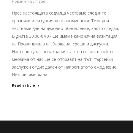
Новини
By
mater
През настоящата седмица честваме следните
празници и литургични възпоминания: Тези дни
честваме дни на духовно обновление, както следва:
В дните 30.06-04.07 ще имаме канонична визитация
на Провинциала от Варшава, срещи и дискусии.
Настъпва дългоочакваният летен сезон, в който
мнозина от нас ще се отправят на път, търсейки
заслужен отдих далеч от напрегнатото ежедневие.
Независимо дали…
Read article