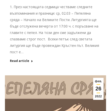
1. През настоящата седмица честваме следните
възпоминания и празници: ср, 02.03 – Пепеляна
сряда – Начало на Великите Пости. Литургията ще
бъде отслужена вечерта от 17:00 ч. с поръсване на
главите с пепел. На този ден сме задължени да
спазваме строг пост. Всеки петък след светата
литургия ще бъде провеждан Кръстен път. Великия
пост е…
Read article
фев.
26
2022