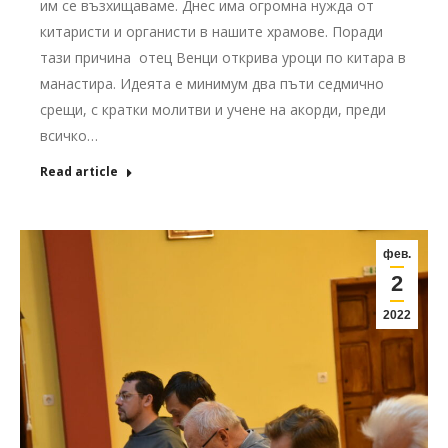
им се възхищаваме. Днес има огромна нужда от
китаристи и органисти в нашите храмове. Поради
тази причина отец Венци открива уроци по китара в
манастира. Идеята е минимум два пъти седмично
срещи, с кратки молитви и учене на акорди, преди
всичко…
Read article
фев.
2
2022