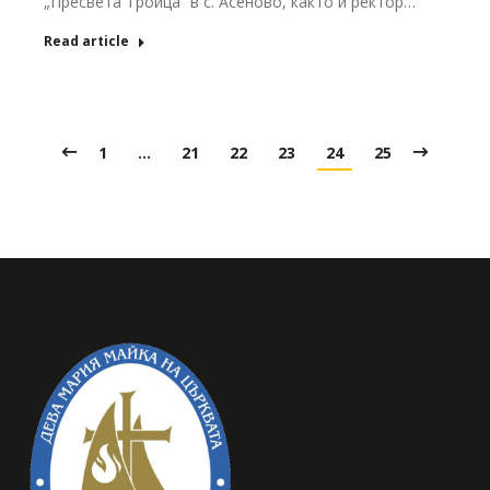
„Пресвета Троица“ в с. Асеново, както и ректор…
Read article
1
…
21
22
23
24
25