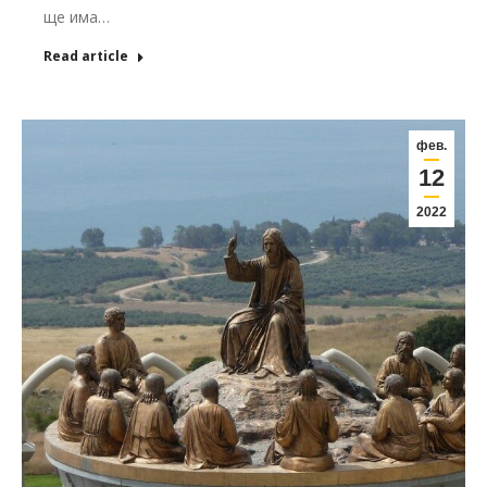
ще има…
Read article
фев.
12
2022