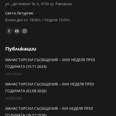
ул. „Детелина“ № 4, 4150 гр. Раковски
Света Литургия:
Всеки ден от 18:00ч. / Неделя 10:00ч.
Find us on:
Facebook
YouTube
Instagram
page
page
page
opens
opens
opens
Публикации
in
in
in
МАНАСТИРСКИ СЪОБЩЕНИЯ – XXXII НЕДЕЛЯ ПРЕЗ
new
new
new
ГОДИНАТА (10.11.2024)
window
window
window
10/11/2024
МАНАСТИРСКИ СЪОБЩЕНИЯ – XVIII НЕДЕЛЯ ПРЕЗ
ГОДИНАТА (02.08.2026)
02/08/2026
МАНАСТИРСКИ СЪОБЩЕНИЯ – XVII НЕДЕЛЯ ПРЕЗ
ГОДИНАТА (26.07.2026)