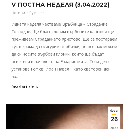
V ПОСТНА НЕДЕЛЯ (3.04.2022)
Новини
By
mater
Идната неделя честваме Връбница – Страдание
Господне. Ще благословим върбовите клонки и ще
преживеем Страданието Христово. Ще се постараем
тук в храма да осигурим върбички, но все пак можем
да си носите върбови клонки, които ще бъдат
осветени в началото на Евхаристията. Този ден е
установен от св. Йоан Павел II като световен ден
на…
Read article
фев.
26
2022