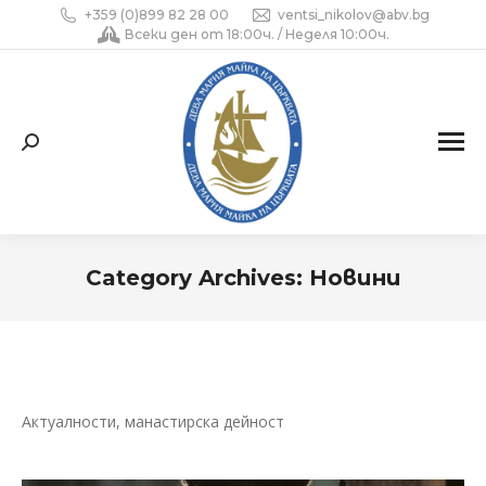
+359 (0)899 82 28 00
ventsi_nikolov@abv.bg
Всеки ден от 18:00ч. / Неделя 10:00ч.
Search:
Category Archives:
Новини
You are here:
Актуалности, манастирска дейност