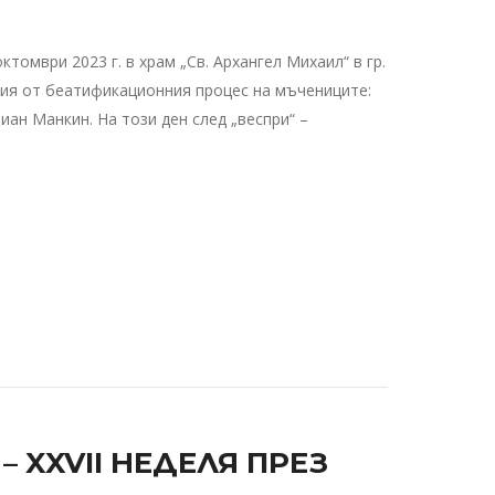
мври 2023 г. в храм „Св. Архангел Михаил“ в гр.
есия от беатификационния процес на мъчениците:
ан Манкин. На този ден след „веспри“ –
XXVII НЕДЕЛЯ ПРЕЗ