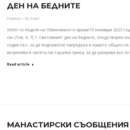
ДЕН НА БЕДНИТЕ
Новини
By
mater
XXXIII-та Неделя на Обикновеното време19 ноември 2023 го
си» (Тов. 4, 7) 1. Световният ден на бедните, плодотворен з
седми път, за да подпомогне напредъка в нашите общности.
вкоренява в своята пасторална грижа, за да разкрива все 
Read article
МАНАСТИРСКИ СЪОБЩЕНИЯ –