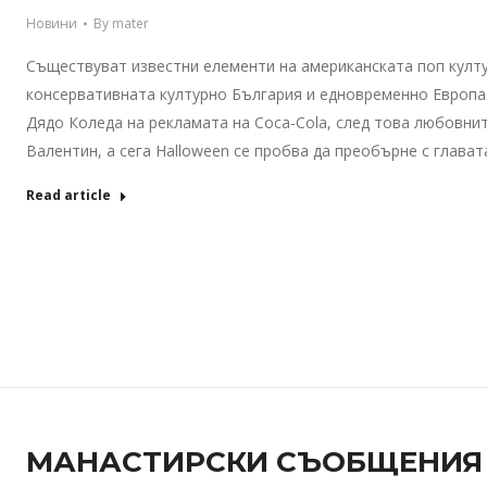
Новини
By
mater
Съществуват известни елементи на американската поп култур
консервативната културно България и едновременно Европа.
Дядо Коледа на рекламата на Coca-Colа, след това любовни
Валентин, а сега Halloween се пробва да преобърне с глава
Read article
МАНАСТИРСКИ СЪОБЩЕНИЯ –