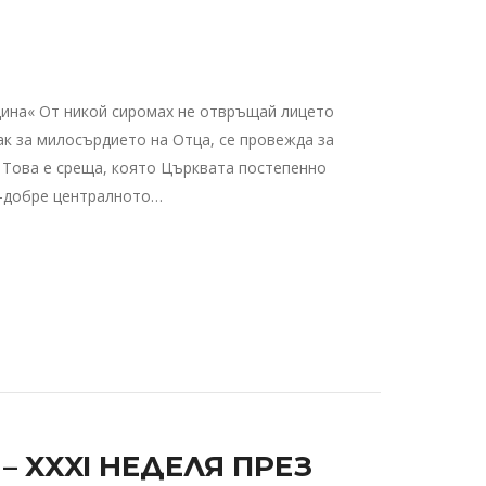
дина« От никой сиромах не отвръщай лицето
нак за милосърдието на Отца, се провежда за
 Това е среща, която Църквата постепенно
по-добре централното…
 XXXI НЕДЕЛЯ ПРЕЗ