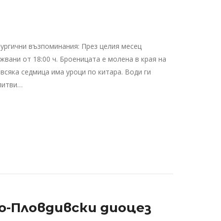
ургични възпоминания: През целия месец
жвани от 18:00 ч. Броеницата е молена в края на
всяка седмица има уроци по китара. Води ги
литви…
о-Пловдивски диоцез