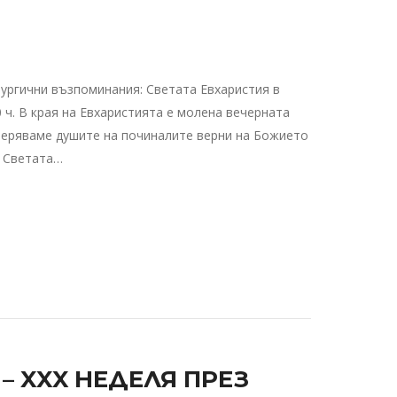
ургични възпоминания: Светата Евхаристия в
0 ч. В края на Евхаристията е молена вечерната
веряваме душите на починалите верни на Божието
и Светата…
 XXX НЕДЕЛЯ ПРЕЗ