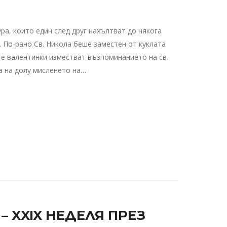
а, които един след друг нахълтват до някога
 По-рано Св. Никола беше заместен от куклата
те валентинки изместват възпоминанието на св.
та на долу мисленето на…
 XXIX НЕДЕЛЯ ПРЕЗ