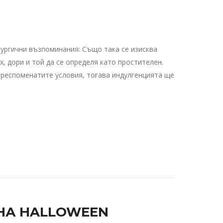
ургични възпоминания: Също така се изисква
, дори и той да се определя като простителен.
ореспоменатите условия, тогава индулгенцията ще
 НА HALLOWEEN