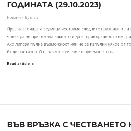
ГОДИНАТА (29.10.2023)
Новини
By
mater
През настоящата седмица честваме следните празници и лит
човек да не притежава каквато и да е привързаност към грях
Ако липсва пълна възможност или не се изпълни някое от г
бъде частична. От голямо значение е приемането на…
Read article
ВЪВ ВРЪЗКА С ЧЕСТВАНЕТО