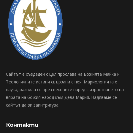
Сайтът е създаден с цел прослава на Божията Майка и
Теологичните истини свързани с нея. Мариологията е
наука, развила се през вековете наред с израстването на
вярата на божия народ към Дева Мария. Надяваме се
сайтът да ви заинтригува.
Контакти