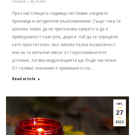
Новини
By
mater
През настоящата седмица честваме следните
празници и литургични възпоминания: Също така се
изисква човек да не притежава каквато и да е
привързаност към грях, дори и той да се определя
като простителен. Ако липсва пълна възможност
или не се изпълни някое от гореспоменатите
условия, тогава индулгенцията ще бъде частична.
От голямо значение е приемането на…
Read article
окт.
27
2023