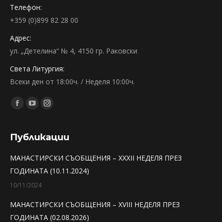
Телефон:
+359 (0)899 82 28 00
Адрес:
ул. „Детелина“ № 4, 4150 гр. Раковски
Света Литургия:
Всеки ден от 18:00ч. / Неделя 10:00ч.
Find us on:
Facebook
YouTube
Instagram
page
page
page
opens
opens
opens
Публикации
in
in
in
МАНАСТИРСКИ СЪОБЩЕНИЯ – XXXII НЕДЕЛЯ ПРЕЗ
new
new
new
ГОДИНАТА (10.11.2024)
window
window
window
10/11/2024
МАНАСТИРСКИ СЪОБЩЕНИЯ – XVIII НЕДЕЛЯ ПРЕЗ
ГОДИНАТА (02.08.2026)