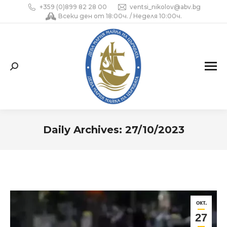
+359 (0)899 82 28 00
ventsi_nikolov@abv.bg
Всеки ден от 18:00ч. / Неделя 10:00ч.
Search:
Daily Archives:
27/10/2023
You are here:
окт.
27