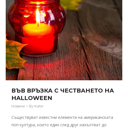
ВЪВ ВРЪЗКА С ЧЕСТВАНЕТО НА
HALLOWEEN
Новини
By
mater
Съществуват известни елементи на американската
поп култура, които един след друг нахълтват до