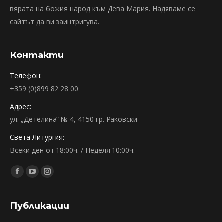
вярата на божия народ към Дева Мария. Надяваме се
сайтът да ви заинтригува.
Контакти
Телефон:
+359 (0)899 82 28 00
Адрес:
ул. „Детелина“ № 4, 4150 гр. Раковски
Света Литургия:
Всеки ден от 18:00ч. / Неделя 10:00ч.
Find us on:
Facebook
YouTube
Instagram
page
page
page
opens
opens
opens
Публикации
in
in
in