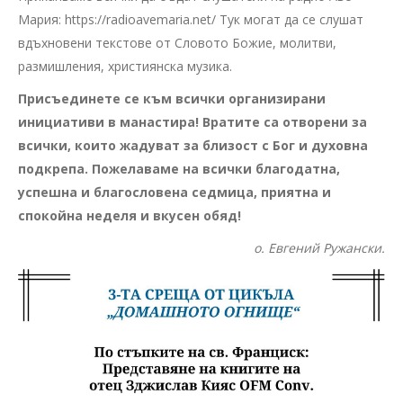
Мария: https://radioavemaria.net/ Тук могат да се слушат
вдъхновени текстове от Словото Божие, молитви,
размишления, християнска музика.
Присъединете се към всички организирани
инициативи в манастира! Вратите са отворени за
всички, които жадуват за близост с Бог и духовна
подкрепа. Пожелаваме на всички благодатна,
успешна и благословена седмица, приятна и
спокойна неделя и вкусен обяд!
о. Евгений Ружански.