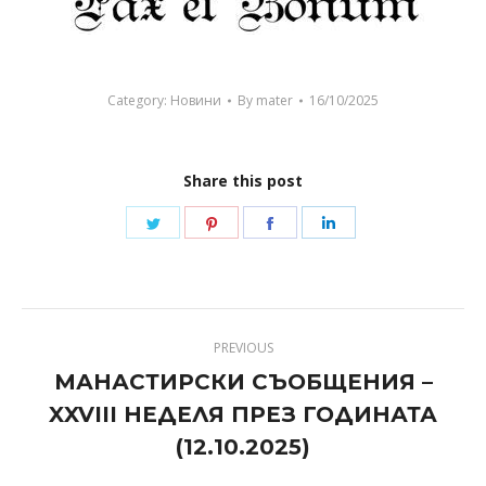
Category:
Новини
By
mater
16/10/2025
Share this post
Share
Share
Share
Share
on
on
on
on
Twitter
Pinterest
Facebook
LinkedIn
Post
PREVIOUS
navigation
МАНАСТИРСКИ СЪОБЩЕНИЯ –
XXVIII НЕДЕЛЯ ПРЕЗ ГОДИНАТА
Previous
post:
(12.10.2025)