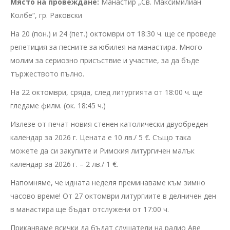
Място на провеждане:
Манастир „Св. Максимилиан
Колбе“, гр. Раковски
На 20 (пон.) и 24 (пет.) октомври от 18:30 ч. ще се проведе
репетиция за песните за юбилея на манастира. Много
молим за сериозно присъствие и участие, за да бъде
тържеството пълно.
На 22 октомври, сряда, след литургията от 18:00 ч. ще
гледаме филм. (ок. 18:45 ч.)
Излезе от печат новия стенен католически двуобреден
календар за 2026 г. Цената е 10 лв./ 5 €. Също така
можете да си закупите и Римския литургичен малък
календар за 2026 г. – 2 лв./ 1 €.
Напомняме, че идната неделя преминаваме към зимно
часово време! От 27 октомври литургиите в делничен ден
в манастира ще бъдат отслужени от 17:00 ч.
Приканваме всички да бъдат слушатели на радио Аве