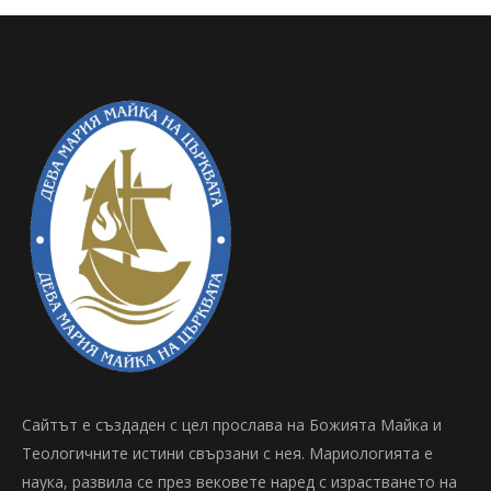
Сайтът е създаден с цел прослава на Божията Майка и
Теологичните истини свързани с нея. Мариологията е
наука, развила се през вековете наред с израстването на