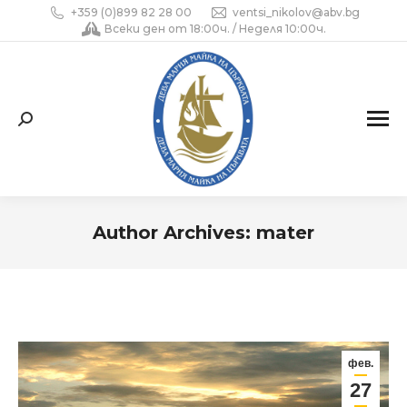
+359 (0)899 82 28 00
ventsi_nikolov@abv.bg
Всеки ден от 18:00ч. / Неделя 10:00ч.
Search:
Author Archives:
mater
You are here:
фев.
27