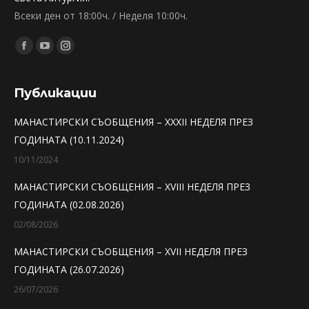
Всеки ден от 18:00ч. / Неделя 10:00ч.
Find us on:
Facebook
YouTube
Instagram
page
page
page
opens
opens
opens
Публикации
in
in
in
МАНАСТИРСКИ СЪОБЩЕНИЯ – XXXII НЕДЕЛЯ ПРЕЗ
new
new
new
ГОДИНАТА (10.11.2024)
window
window
window
10/11/2024
МАНАСТИРСКИ СЪОБЩЕНИЯ – XVIII НЕДЕЛЯ ПРЕЗ
ГОДИНАТА (02.08.2026)
02/08/2026
МАНАСТИРСКИ СЪОБЩЕНИЯ – XVII НЕДЕЛЯ ПРЕЗ
ГОДИНАТА (26.07.2026)
26/07/2026