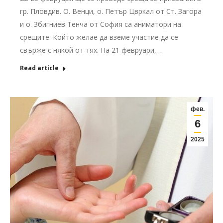
гр. Пловдив. О. Венци, о. Петър Цвркал от Ст. Загора
и о. Збигниев Тенча от София са аниматори на
срещите. Който желае да вземе участие да се
свърже с някой от тях. На 21 февруари,…
Read article
фев.
6
2025