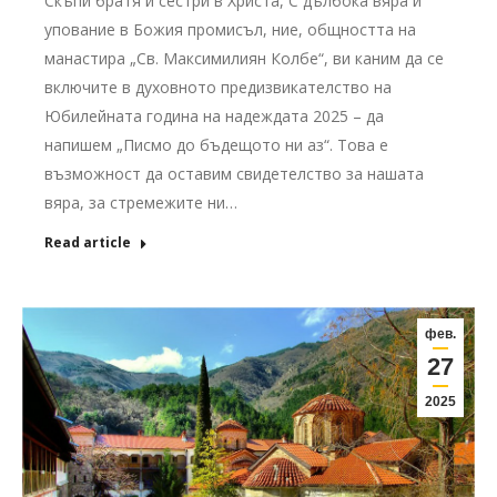
Скъпи братя и сестри в Христа, С дълбока вяра и
упование в Божия промисъл, ние, общността на
манастира „Св. Максимилиян Колбе“, ви каним да се
включите в духовното предизвикателство на
Юбилейната година на надеждата 2025 – да
напишем „Писмо до бъдещото ни аз“. Това е
възможност да оставим свидетелство за нашата
вяра, за стремежите ни…
Read article
фев.
27
2025