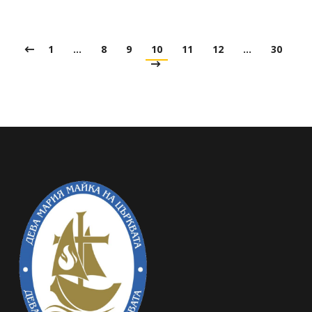
1
…
8
9
10
11
12
…
30