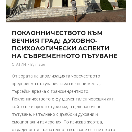
ПОКЛОННИЧЕСТВОТО КЪМ
ВЕЧНИЯ ГРАД: ДУХОВНО-
ПСИХОЛОГИЧЕСКИ АСПЕКТИ
НА СЪВРЕМЕННОТО ПЪТУВАНЕ
СТАТИИ
By
mater
От зората на цивилизацията човечеството
предприема пътувания към свещени места,
търсейки връзка с трансцендентното.
Поклонничеството е фундаментален човешки акт,
който не е просто туризъм, а целенасочено
пътуване, изпълнено с дълбоки духовни и
емоционални измерения. То изисква жертва,
отдаденост и съзнателно откъсване от светското