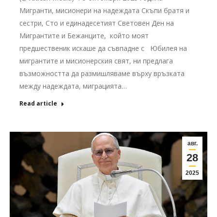
Мигранти, мисионери на надеждата Скъпи братя и
сестри, Сто и единадесетият Световен Ден на
Мигрантите и Бежанците, който моят
предшественик искаше да съвпадне с Юбилея на
мигрантите и мисионерския свят, ни предлага
възможността да размишляваме върху връзката
между надеждата, миграцията…
Read article
авг.
28
2025