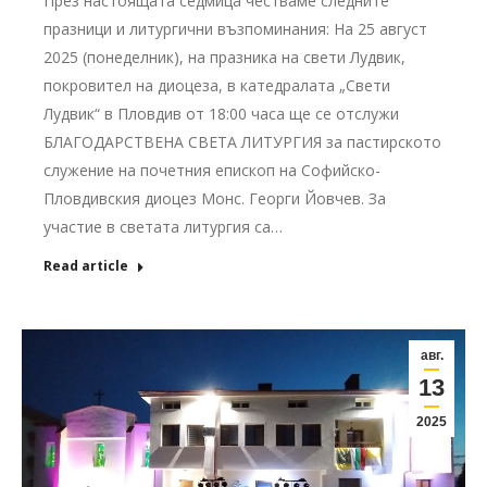
През настоящата седмица честваме следните
празници и литургични възпоминания: На 25 август
2025 (понеделник), на празника на свети Лудвик,
покровител на диоцеза, в катедралата „Свети
Лудвик“ в Пловдив от 18:00 часа ще се отслужи
БЛАГОДАРСТВЕНА СВЕТА ЛИТУРГИЯ за пастирското
служение на почетния епископ на Софийско-
Пловдивския диоцез Монс. Георги Йовчев. За
участие в светата литургия са…
Read article
авг.
13
2025