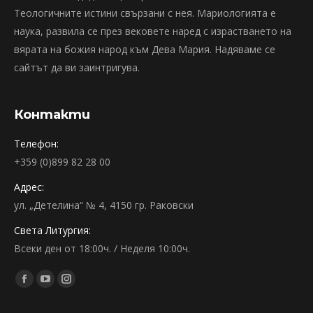
Теологичните истини свързани с нея. Мариологията е
наука, развила се през вековете наред с израстването на
вярата на божия народ към Дева Мария. Надяваме се
сайтът да ви заинтригува.
Контакти
Телефон:
+359 (0)899 82 28 00
Адрес:
ул. „Детелина“ № 4, 4150 гр. Раковски
Света Литургия:
Всеки ден от 18:00ч. / Неделя 10:00ч.
Find us on:
Facebook
YouTube
Instagram
page
page
page