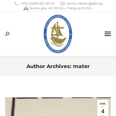
+359 (0)899 82 28 00
ventsi_nikolov@abv.bg
Всеки ден от 18:00ч. / Неделя 10:00ч.
Search:
Author Archives:
mater
You are here:
сеп.
4