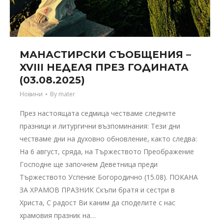
МАНАСТИРСКИ СЪОБЩЕНИЯ –
XVIII НЕДЕЛЯ ПРЕЗ ГОДИНАТА
(03.08.2025)
Новини
By
mater
През настоящата седмица честваме следните
празници и литургични възпоминания: Тези дни
честваме дни на духовно обновление, както следва:
На 6 август, сряда, на Тържеството Преображение
Господне ще започнем Деветница преди
Тържеството Успение Богородично (15.08). ПОКАНА
ЗА ХРАМОВ ПРАЗНИК Скъпи братя и сестри в
Христа, С радост Ви каним да споделите с нас
храмовия празник на…