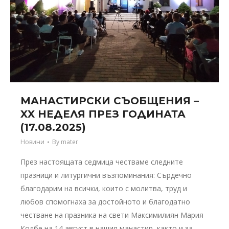
МАНАСТИРСКИ СЪОБЩЕНИЯ –
XX НЕДЕЛЯ ПРЕЗ ГОДИНАТА
(17.08.2025)
Новини
By
mater
През настоящата седмица честваме следните
празници и литургични възпоминания: Сърдечно
благодарим на всички, които с молитва, труд и
любов спомогнаха за достойното и благодатно
честване на празника на свети Максимилиян Мария
Колбе на 14 август в нашия манастир, както и за