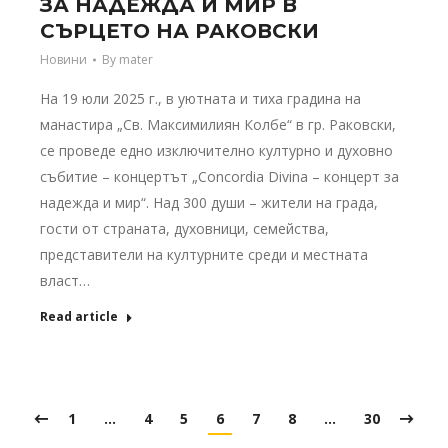
ЗА НАДЕЖДА И МИР В
СЪРЦЕТО НА РАКОВСКИ
Новини
By
mater
На 19 юли 2025 г., в уютната и тиха градина на
манастира „Св. Максимилиян Колбе“ в гр. Раковски,
се проведе едно изключително културно и духовно
събитие – концертът „Concordia Divina – концерт за
надежда и мир“. Над 300 души – жители на града,
гости от страната, духовници, семейства,
представители на културните среди и местната
власт…
Read article
1
…
4
5
6
7
8
…
30