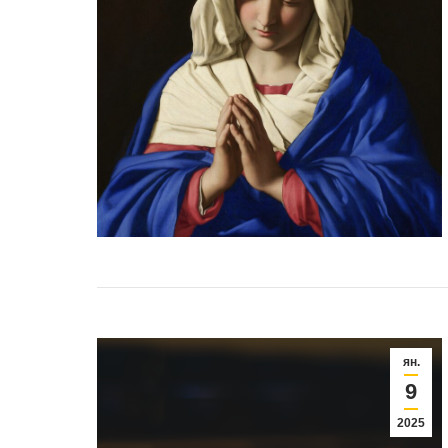
ян.
9
2025