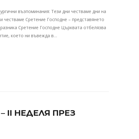
ургични възпоминания: Тези дни честваме дни на
ри честваме Сретение Господне – представянето
 Празника Сретение Господне Църквата отбелязва
итие, което ни въвежда в…
II НЕДЕЛЯ ПРЕЗ