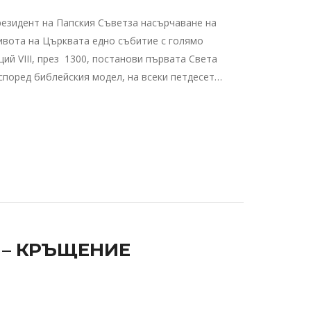
резидент на Папския Съветза насърчаване на
ивота на Църквата едно събитие с голямо
ий VIII, през 1300, постанови първата Света
 според библейския модел, на всеки петдесет…
– КРЪЩЕНИЕ