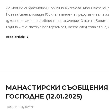
До моя скъп братМонсиньор Рино Фисичела Rino FisichellaП
Новата Евангелизация Юбилеят винаги е представлявал в ж
духовно, църковно и обществено значение. Откакто Бонифац
Година – със светска повтаряемост, която след това стана,
Read article
МАНАСТИРСКИ СЪОБЩЕНИЯ 
ГОСПОДНЕ (12.01.2025)
Новини
By
mater