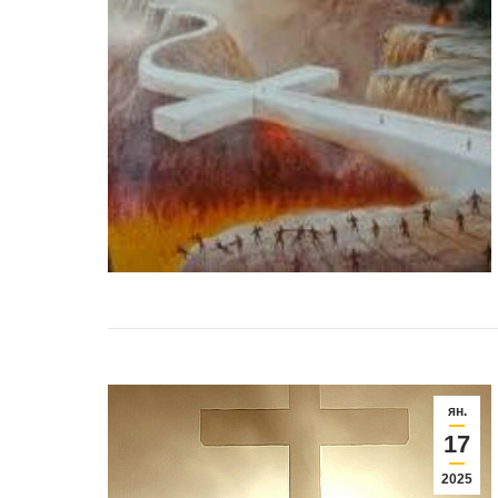
ян.
17
2025